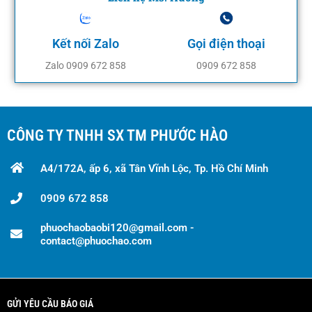
Kết nối Zalo
Gọi điện thoại
Zalo 0909 672 858
0909 672 858
CÔNG TY TNHH SX TM PHƯỚC HÀO
A4/172A, ấp 6, xã Tân Vĩnh Lộc, Tp. Hồ Chí Minh
0909 672 858
phuochaobaobi120@gmail.com -
contact@phuochao.com
GỬI YÊU CẦU BÁO GIÁ