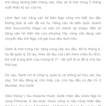
thô bằng đường biển tháng này. Đây sẽ là một trong 5 tháng
xuất khẩu kỷ lục của họ.
Lãnh đạo các hãng vận tải biển Nga cũng cho biết tàu dầu
không phải là vấn đề với họ. Hãng vận tải biển quốc doanh
PAO Sovcomflot (Nga) có một chi nhánh tại Dubai. Một số
hãng vận tải biển lớn của phương Tây cũng vẫn đang vận
chuyển dầu thô Nga, với giá mua dầu dưới trần.
Gatik là một trong các hãng cung cấp tàu dầu. Kể từ tháng 6,
họ đã quản lý 25 tàu, theo dữ liệu của Liên minh châu Âu (EU).
Độ tuổi trung bình của chúng là 17 – độ tuổi lẽ ra đã bị chủ tàu
thải loại.
Dù vậy, Gatik chỉ là công ty quản lý và không sở hữu các tàu
này. Dữ liệu đăng ký cho thấy các chủ tàu đều có địa chỉ ở
Mumbai, như Gatik.
Giữa tháng 1, tàu Atalanta thuộc Gatik nhận dầu Urals Nga từ
cảng Primorsk. 6 tàu khác thuộc công ty này cũng nhận dầu