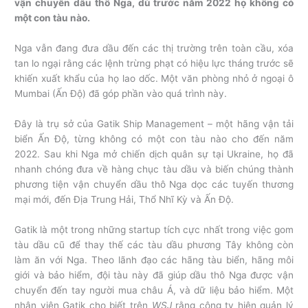
vận chuyển dầu thô Nga, dù trước năm 2022 họ không có
một con tàu nào.
Nga vẫn đang đưa dầu đến các thị trường trên toàn cầu, xóa
tan lo ngại rằng các lệnh trừng phạt có hiệu lực tháng trước sẽ
khiến xuất khẩu của họ lao dốc. Một văn phòng nhỏ ở ngoại ô
Mumbai (Ấn Độ) đã góp phần vào quá trình này.
Đây là trụ sở của Gatik Ship Management – một hãng vận tải
biển Ấn Độ, từng không có một con tàu nào cho đến năm
2022. Sau khi Nga mở chiến dịch quân sự tại Ukraine, họ đã
nhanh chóng đưa về hàng chục tàu dầu và biến chúng thành
phương tiện vận chuyển dầu thô Nga dọc các tuyến thương
mại mới, đến Địa Trung Hải, Thổ Nhĩ Kỳ và Ấn Độ.
Gatik là một trong những startup tích cực nhất trong việc gom
tàu dầu cũ để thay thế các tàu dầu phương Tây không còn
làm ăn với Nga. Theo lãnh đạo các hãng tàu biển, hãng môi
giới và bảo hiểm, đội tàu này đã giúp dầu thô Nga được vận
chuyển đến tay người mua châu Á, và dữ liệu bảo hiểm. Một
nhân viên Gatik cho biết trên
WSJ
rằng công ty hiện quản lý