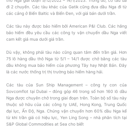
thô Nga giai đoạn 5/12/2022 – 14/1/2023. Trong đó, có tàu đã
đi 2 chuyến. Các tàu khác của Gatik cũng đưa dầu Nga đi từ
các cảng ở Biển Baltic và Biển Đen, với giá bán dưới trần.
Các tàu này được bảo hiểm bởi American P&I Club. Các hãng
bảo hiểm đều yêu cầu các công ty vận chuyển dầu Nga viết
cam kết giá mua dưới giá trần.
Dù vậy, không phải tàu nào cũng quan tâm đến trần giá. Hơn
75 lô hàng dầu thô Nga từ 5/1 – 14/1 được chở bằng các tàu
dầu không mua bảo hiểm của phương Tây hay Nhật Bản. Đây
là các nước thống trị thị trường bảo hiểm hàng hải.
Các tàu của Sun Ship Management – công ty con của
Sovcomflot tại Dubai – đóng góp 46 trong số hơn 160 lô dầu
Nga được chuyên chở trong giai đoạn trên. Toàn bộ số tàu này
thuộc sở hữu của các công ty UAE, Hong Kong, Trung Quốc
đại lục, Ấn Độ, Nga. Chúng vận chuyển hơn 60% dầu Nga kể
từ khi trần giá có hiệu lực, Yen Ling Song – nhà phân tích tại
S&P Global Commodities at Sea cho biết