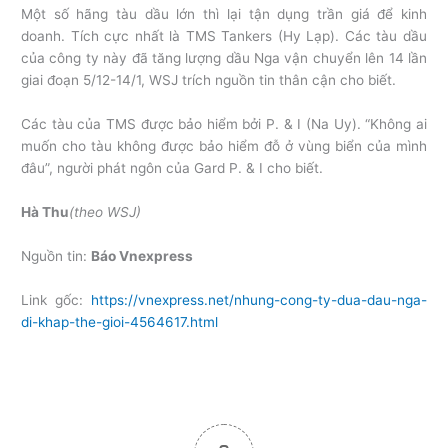
Một số hãng tàu dầu lớn thì lại tận dụng trần giá để kinh
doanh. Tích cực nhất là TMS Tankers (Hy Lạp). Các tàu dầu
của công ty này đã tăng lượng dầu Nga vận chuyển lên 14 lần
giai đoạn 5/12-14/1, WSJ trích nguồn tin thân cận cho biết.
Các tàu của TMS được bảo hiểm bởi P. & I (Na Uy). “Không ai
muốn cho tàu không được bảo hiểm đỗ ở vùng biển của mình
đâu”, người phát ngôn của Gard P. & I cho biết.
Hà Thu
(theo WSJ)
Nguồn tin:
Báo Vnexpress
Link gốc:
https://vnexpress.net/nhung-cong-ty-dua-dau-nga-
di-khap-the-gioi-4564617.html