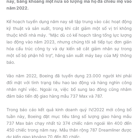
nay, bằng khoảng một nửa số lượng mà họ đã chiêu mộ vào
năm 2022.
Kế hoạch tuyển dụng năm nay sẽ tập trung vào các hoạt động
kỹ thuật và sản xuất, trong khi cắt giảm một số vị trí không
thuộc khối nhà máy. “Mặc dù có kế hoạch tăng tổng lực lượng
lao động vào năm 2023, nhưng chúng tôi sẽ tiếp tục đơn giản
hóa cấu trúc công ty và dự kiến sẽ cắt giảm nhân sự trong
một số bộ phận hỗ trợ”, hãng sản xuất máy bay của Mỹ thông
báo.
Vào năm 2022, Boeing đã tuyển dụng 23.000 người khi phải
đối mặt với tình trạng tiêu hao lao động và hàng nghìn công
nhân nghỉ việc. Ngoài ra, việc bổ sung lao đông cũng nhằm
đảm bảo tiến độ giao hàng mẫu 737 Max và 787.
Trong báo cáo kết quả kinh doanh quý IV/2022 mới công bố
tuần này, Boeing đặt mục tiêu tăng số lượng giao hàng mẫu
737 Max bán chạy nhất từ 374 chiếc năm ngoái lên 400 đến
450 chiếc trong năm nay. Mẫu thân rộng 787 Dreamliner được
dự kiến giao khoảng 70 đến 80 chiếc.