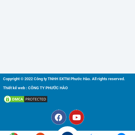
Copyright © 2022 Công ty TNHH SXTM Phước Hào. All rights reserved.
Thiết kế web : CÔNG TY PHƯỚC HÀO
F
Y
a
o
c
u