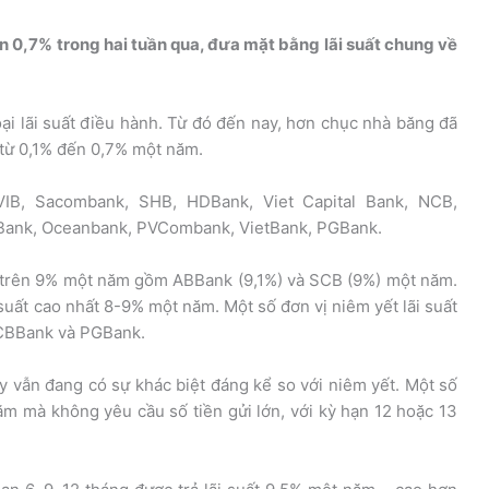
n 0,7% trong hai tuần qua, đưa mặt bằng lãi suất chung về
i lãi suất điều hành. Từ đó đến nay, hơn chục nhà băng đã
m từ 0,1% đến 0,7% một năm.
IB, Sacombank, SHB, HDBank, Viet Capital Bank, NCB,
Bank, Oceanbank, PVCombank, VietBank, PGBank.
ất trên 9% một năm gồm ABBank (9,1%) và SCB (9%) một năm.
 suất cao nhất 8-9% một năm. Một số đơn vị niêm yết lãi suất
CBBank và PGBank.
uầy vẫn đang có sự khác biệt đáng kể so với niêm yết. Một số
ăm mà không yêu cầu số tiền gửi lớn, với kỳ hạn 12 hoặc 13