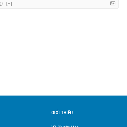
{}
[+]
GIỚI THIỆU