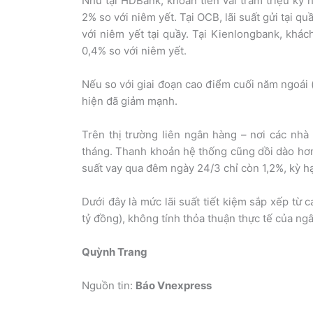
Như tại HDBank, khoản tiền vài trăm triệu kỳ 
2% so với niêm yết. Tại OCB, lãi suất gửi tại 
với niêm yết tại quầy. Tại Kienlongbank, khác
0,4% so với niêm yết.
Nếu so với giai đoạn cao điểm cuối năm ngoái (c
hiện đã giảm mạnh.
Trên thị trường liên ngân hàng – nơi các nhà
tháng. Thanh khoản hệ thống cũng dồi dào hơn 
suất vay qua đêm ngày 24/3 chỉ còn 1,2%, kỳ hạn
Dưới đây là mức lãi suất tiết kiệm sắp xếp từ 
tỷ đồng), không tính thỏa thuận thực tế của ngân
Quỳnh Trang
Nguồn tin:
Báo Vnexpress