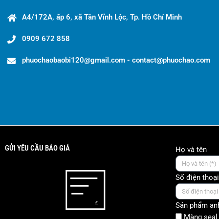
A4/172A, ấp 6, xã Tân Vĩnh Lộc, Tp. Hồ Chí Minh
0909 672 858
phuochaobaobi120@gmail.com - contact@phuochao.com
GỬI YÊU CẦU BÁO GIÁ
Họ và tên
Số điện thoại
Sản phẩm anh
Màng seal