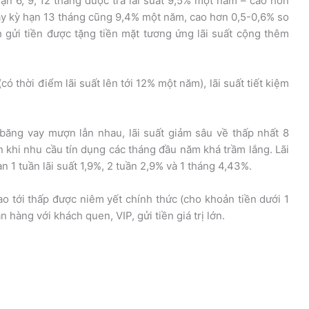
hạn 6, 9, 12 tháng được trả lãi suất 9,5% một năm – cao hơn
quầy kỳ hạn 13 tháng cũng 9,4% một năm, cao hơn 0,5-0,6% so
h gửi tiền được tặng tiền mặt tương ứng lãi suất cộng thêm
ó thời điểm lãi suất lên tới 12% một năm), lãi suất tiết kiệm
 băng vay mượn lẫn nhau, lãi suất giảm sâu về thấp nhất 8
khi nhu cầu tín dụng các tháng đầu năm khá trầm lắng. Lãi
 1 tuần lãi suất 1,9%, 2 tuần 2,9% và 1 tháng 4,43%.
cao tới thấp được niêm yết chính thức (cho khoản tiền dưới 1
 hàng với khách quen, VIP, gửi tiền giá trị lớn.