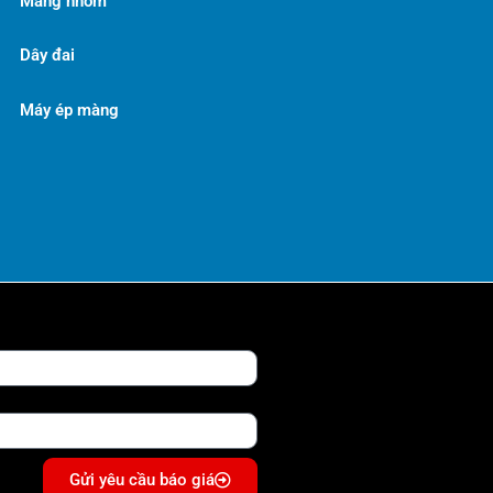
Màng nhôm
Dây đai
Máy ép màng
Gửi yêu cầu báo giá