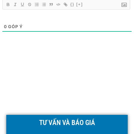
{}
[+]
0
GÓP Ý
TƯ VẤN VÀ BÁO GIÁ