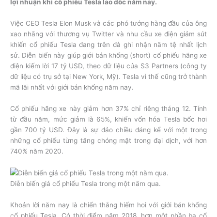
lợi nhuận khi cổ phiếu Tesla lao dốc năm nay.
Việc CEO Tesla Elon Musk và các phó tướng hàng đầu của ông
xao nhãng với thương vụ Twitter và nhu cầu xe điện giảm sút
khiến cổ phiếu Tesla đang trên đà ghi nhận năm tệ nhất lịch
sử. Diễn biến này giúp giới bán khống (short) cổ phiếu hãng xe
điện kiếm lời 17 tỷ USD, theo dữ liệu của S3 Partners (công ty
dữ liệu có trụ sở tại New York, Mỹ). Tesla vì thế cũng trở thành
mã lãi nhất với giới bán khống năm nay.
Cổ phiếu hãng xe này giảm hơn 37% chỉ riêng tháng 12. Tính
từ đầu năm, mức giảm là 65%, khiến vốn hóa Tesla bốc hơi
gần 700 tỷ USD. Đây là sự đảo chiều đáng kể với một trong
những cổ phiếu từng tăng chóng mặt trong đại dịch, với hơn
740% năm 2020.
Diễn biến giá cổ phiếu Tesla trong một năm qua.
Khoản lời năm nay là chiến thắng hiếm hoi với giới bán khống
cổ phiếu Tesla. Có thời điểm năm 2018, hơn một phần ba cổ