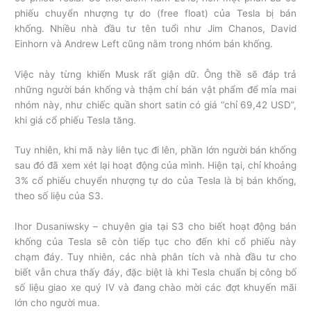
phiếu chuyển nhượng tự do (free float) của Tesla bị bán
khống. Nhiều nhà đầu tư tên tuổi như Jim Chanos, David
Einhorn và Andrew Left cũng nằm trong nhóm bán khống.
Việc này từng khiến Musk rất giận dữ. Ông thề sẽ đáp trả
những người bán khống và thậm chí bán vật phẩm để mỉa mai
nhóm này, như chiếc quần short satin có giá “chỉ 69,42 USD”,
khi giá cổ phiếu Tesla tăng.
Tuy nhiên, khi mã này liên tục đi lên, phần lớn người bán khống
sau đó đã xem xét lại hoạt động của mình. Hiện tại, chỉ khoảng
3% cổ phiếu chuyển nhượng tự do của Tesla là bị bán khống,
theo số liệu của S3.
Ihor Dusaniwsky – chuyên gia tại S3 cho biết hoạt động bán
khống của Tesla sẽ còn tiếp tục cho đến khi cổ phiếu này
chạm đáy. Tuy nhiên, các nhà phân tích và nhà đầu tư cho
biết vẫn chưa thấy đáy, đặc biệt là khi Tesla chuẩn bị công bố
số liệu giao xe quý IV và đang chào mời các đợt khuyến mãi
lớn cho người mua.