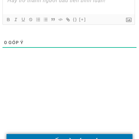
{}
[+]
0
GÓP Ý