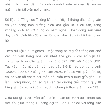
nhân chính kéo dài mùa kinh doanh thuận lợi của Hải An và
ngành vận tải biển nói chung.
Số liệu từ Tổng cục Thống kê cho biết, 11 tháng đầu năm, vận
chuyển hàng hóa đường biển đạt gần 99 triệu tấn, tăng
khoảng 29% so với cùng kỳ năm ngoái. Hoạt động sản xuất
duy trì ổn định tiếp động lực lớn cho nhu cầu vận tải biển phục
hồi.
Theo dữ liệu từ Freightos – một trong những nền tảng đặt chỗ
vận chuyển hàng hóa lớn nhất thế giới – chỉ số vận tải
container toàn cầu quý III hạ từ 6.577 USD về 4.060 USD.
Tuy vậy, mức này vẫn còn cao gấp 2-3 lần so với trung bình
1.800-2.000 USD cùng kỳ năm 2020. Nếu so với quý III/2019,
chỉ số vận tải container toàn cầu vẫn neo ở mức gấp gần 3-5
lần. Trong nước, chỉ số giá vận tải đường biển trong quý III
tăng gần 5% so với cùng kỳ, tính chung 9 tháng tăng hơn 11%.
Giữa lúc giá cước vẫn diễn biến thuận lợi, HAH đón thêm tàu
mới hồi giữa tháng 11, nâng đội tàu lên 11 chiếc với tổng sức