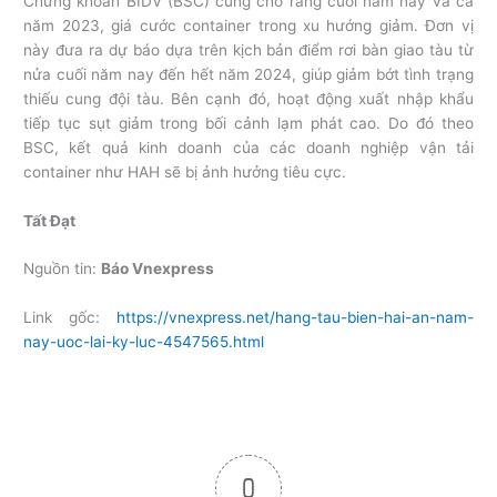
Chứng khoán BIDV (BSC) cũng cho rằng cuối năm nay và cả
năm 2023, giá cước container trong xu hướng giảm. Đơn vị
này đưa ra dự báo dựa trên kịch bản điểm rơi bàn giao tàu từ
nửa cuối năm nay đến hết năm 2024, giúp giảm bớt tình trạng
thiếu cung đội tàu. Bên cạnh đó, hoạt động xuất nhập khẩu
tiếp tục sụt giảm trong bối cảnh lạm phát cao. Do đó theo
BSC, kết quả kinh doanh của các doanh nghiệp vận tải
container như HAH sẽ bị ảnh hưởng tiêu cực.
Tất Đạt
Nguồn tin:
Báo Vnexpress
Link gốc:
https://vnexpress.net/hang-tau-bien-hai-an-nam-
nay-uoc-lai-ky-luc-4547565.html
0