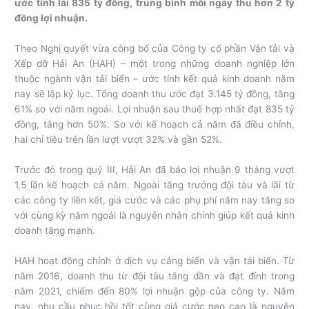
ước tính lãi 835 tỷ đồng, trung bình mỗi ngày thu hơn 2 tỷ
đồng lợi nhuận.
Theo Nghị quyết vừa công bố của Công ty cổ phần Vận tải và
Xếp dỡ Hải An (HAH) – một trong những doanh nghiệp lớn
thuộc ngành vận tải biển – ước tính kết quả kinh doanh năm
nay sẽ lập kỷ lục. Tổng doanh thu ước đạt 3.145 tỷ đồng, tăng
61% so với năm ngoái. Lợi nhuận sau thuế hợp nhất đạt 835 tỷ
đồng, tăng hơn 50%. So với kế hoạch cả năm đã điều chỉnh,
hai chỉ tiêu trên lần lượt vượt 32% và gần 52%.
Trước đó trong quý III, Hải An đã báo lợi nhuận 9 tháng vượt
1,5 lần kế hoạch cả năm. Ngoài tăng trưởng đội tàu và lãi từ
các công ty liên kết, giá cước và các phụ phí năm nay tăng so
với cùng kỳ năm ngoái là nguyên nhân chính giúp kết quả kinh
doanh tăng mạnh.
HAH hoạt động chính ở dịch vụ cảng biển và vận tải biển. Từ
năm 2016, doanh thu từ đội tàu tăng dần và đạt đỉnh trong
năm 2021, chiếm đến 80% lợi nhuận gộp của công ty. Năm
nay, nhu cầu phục hồi tốt cùng giá cước neo cao là nguyên