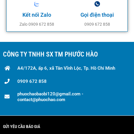
Kết nối Zalo
Gọi điện thoại
Zalo 0909 672 858
0909 672 858
CÔNG TY TNHH SX TM PHƯỚC HÀO
A4/172A, ấp 6, xã Tân Vĩnh Lộc, Tp. Hồ Chí Minh
0909 672 858
phuochaobaobi120@gmail.com -
contact@phuochao.com
GỬI YÊU CẦU BÁO GIÁ