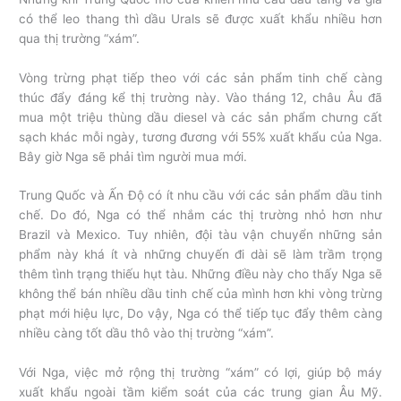
có thể leo thang thì dầu Urals sẽ được xuất khẩu nhiều hơn
qua thị trường “xám”.
Vòng trừng phạt tiếp theo với các sản phẩm tinh chế càng
thúc đẩy đáng kể thị trường này. Vào tháng 12, châu Âu đã
mua một triệu thùng dầu diesel và các sản phẩm chưng cất
sạch khác mỗi ngày, tương đương với 55% xuất khẩu của Nga.
Bây giờ Nga sẽ phải tìm người mua mới.
Trung Quốc và Ấn Độ có ít nhu cầu với các sản phẩm dầu tinh
chế. Do đó, Nga có thể nhắm các thị trường nhỏ hơn như
Brazil và Mexico. Tuy nhiên, đội tàu vận chuyển những sản
phẩm này khá ít và những chuyến đi dài sẽ làm trầm trọng
thêm tình trạng thiếu hụt tàu. Những điều này cho thấy Nga sẽ
không thể bán nhiều dầu tinh chế của mình hơn khi vòng trừng
phạt mới hiệu lực, Do vậy, Nga có thể tiếp tục đẩy thêm càng
nhiều càng tốt dầu thô vào thị trường “xám”.
Với Nga, việc mở rộng thị trường “xám” có lợi, giúp bộ máy
xuất khẩu ngoài tầm kiểm soát của các trung gian Âu Mỹ.