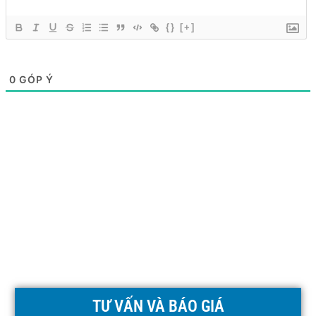
{}
[+]
0
GÓP Ý
TƯ VẤN VÀ BÁO GIÁ