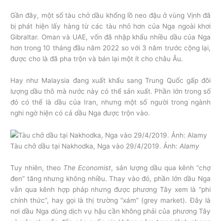
Gần đây, một số tàu chở dầu khổng lồ neo đậu ở vùng Vịnh đã
bị phát hiện lấy hàng từ các tàu nhỏ hơn của Nga ngoài khơi
Gibraltar. Oman và UAE, vốn đã nhập khẩu nhiều dầu của Nga
hơn trong 10 tháng đầu năm 2022 so với 3 năm trước cộng lại,
được cho là đã pha trộn và bán lại một ít cho châu Âu.
Hay như Malaysia đang xuất khẩu sang Trung Quốc gấp đôi
lượng dầu thô mà nước này có thể sản xuất. Phần lớn trong số
đó có thể là dầu của Iran, nhưng một số người trong ngành
nghi ngờ hiện có cả dầu Nga được trộn vào.
Tàu chở dầu tại Nakhodka, Nga vào 29/4/2019. Ảnh:
Alamy
Tuy nhiên, theo
The Economist
, sản lượng dầu qua kênh “chợ
đen” tăng nhưng không nhiều. Thay vào đó, phần lớn dầu Nga
vẫn qua kênh hợp pháp nhưng được phương Tây xem là “phi
chính thức”, hay gọi là thị trường “xám” (grey market). Đây là
nơi dầu Nga dùng dịch vụ hậu cần không phải của phương Tây