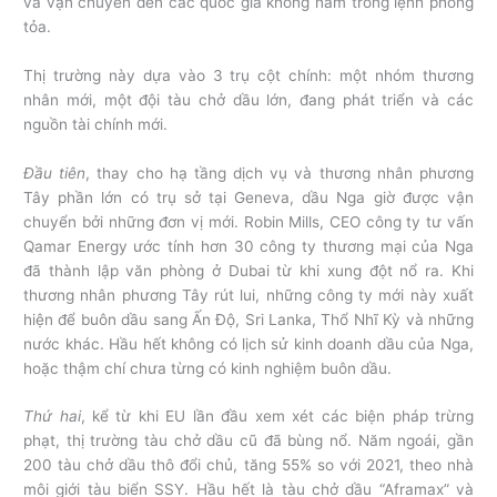
và vận chuyển đến các quốc gia không nằm trong lệnh phong
tỏa.
Thị trường này dựa vào 3 trụ cột chính: một nhóm thương
nhân mới, một đội tàu chở dầu lớn, đang phát triển và các
nguồn tài chính mới.
Đầu tiên
, thay cho hạ tầng dịch vụ và thương nhân phương
Tây phần lớn có trụ sở tại Geneva, dầu Nga giờ được vận
chuyển bởi những đơn vị mới. Robin Mills, CEO công ty tư vấn
Qamar Energy ước tính hơn 30 công ty thương mại của Nga
đã thành lập văn phòng ở Dubai từ khi xung đột nổ ra. Khi
thương nhân phương Tây rút lui, những công ty mới này xuất
hiện để buôn dầu sang Ấn Độ, Sri Lanka, Thổ Nhĩ Kỳ và những
nước khác. Hầu hết không có lịch sử kinh doanh dầu của Nga,
hoặc thậm chí chưa từng có kinh nghiệm buôn dầu.
Thứ hai
, kể từ khi EU lần đầu xem xét các biện pháp trừng
phạt, thị trường tàu chở dầu cũ đã bùng nổ. Năm ngoái, gần
200 tàu chở dầu thô đổi chủ, tăng 55% so với 2021, theo nhà
môi giới tàu biển SSY. Hầu hết là tàu chở dầu “Aframax” và