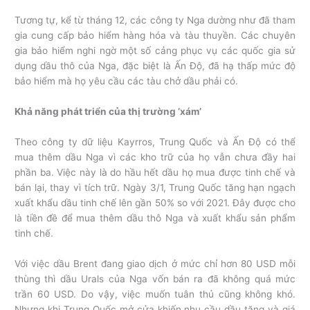
Tương tự, kể từ tháng 12, các công ty Nga dường như đã tham
gia cung cấp bảo hiểm hàng hóa và tàu thuyền. Các chuyên
gia bảo hiểm nghi ngờ một số cảng phục vụ các quốc gia sử
dụng dầu thô của Nga, đặc biệt là Ấn Độ, đã hạ thấp mức độ
bảo hiểm mà họ yêu cầu các tàu chở dầu phải có.
Khả năng phát triển của thị trường ‘xám’
Theo công ty dữ liệu Kayrros, Trung Quốc và Ấn Độ có thể
mua thêm dầu Nga vì các kho trữ của họ vẫn chưa đầy hai
phần ba. Việc này là do hầu hết dầu họ mua được tinh chế và
bán lại, thay vì tích trữ. Ngày 3/1, Trung Quốc tăng hạn ngạch
xuất khẩu dầu tinh chế lên gần 50% so với 2021. Đây được cho
là tiền đề để mua thêm dầu thô Nga và xuất khẩu sản phẩm
tinh chế.
Với việc dầu Brent đang giao dịch ở mức chỉ hơn 80 USD mỗi
thùng thì dầu Urals của Nga vốn bán ra đã không quá mức
trần 60 USD. Do vậy, việc muốn tuân thủ cũng không khó.
Nhưng khi Trung Quốc mở cửa khiến nhu cầu dầu tăng và giá