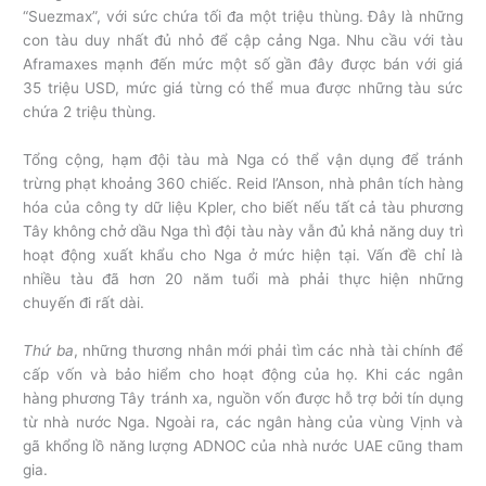
“Suezmax”, với sức chứa tối đa một triệu thùng. Đây là những
con tàu duy nhất đủ nhỏ để cập cảng Nga. Nhu cầu với tàu
Aframaxes mạnh đến mức một số gần đây được bán với giá
35 triệu USD, mức giá từng có thể mua được những tàu sức
chứa 2 triệu thùng.
Tổng cộng, hạm đội tàu mà Nga có thể vận dụng để tránh
trừng phạt khoảng 360 chiếc. Reid l’Anson, nhà phân tích hàng
hóa của công ty dữ liệu Kpler, cho biết nếu tất cả tàu phương
Tây không chở dầu Nga thì đội tàu này vẫn đủ khả năng duy trì
hoạt động xuất khẩu cho Nga ở mức hiện tại. Vấn đề chỉ là
nhiều tàu đã hơn 20 năm tuổi mà phải thực hiện những
chuyến đi rất dài.
Thứ ba
, những thương nhân mới phải tìm các nhà tài chính để
cấp vốn và bảo hiểm cho hoạt động của họ. Khi các ngân
hàng phương Tây tránh xa, nguồn vốn được hỗ trợ bởi tín dụng
từ nhà nước Nga. Ngoài ra, các ngân hàng của vùng Vịnh và
gã khổng lồ năng lượng ADNOC của nhà nước UAE cũng tham
gia.