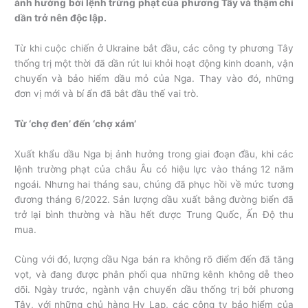
ảnh hưởng bởi lệnh trừng phạt của phương Tây và thậm chí
dần trở nên độc lập.
Từ khi cuộc chiến ở Ukraine bắt đầu, các công ty phương Tây
thống trị một thời đã dần rút lui khỏi hoạt động kinh doanh, vận
chuyển và bảo hiểm dầu mỏ của Nga. Thay vào đó, những
đơn vị mới và bí ẩn đã bắt đầu thế vai trò.
Từ ‘chợ đen’ đến ‘chợ xám’
Xuất khẩu dầu Nga bị ảnh hưởng trong giai đoạn đầu, khi các
lệnh trường phạt của châu Âu có hiệu lực vào tháng 12 năm
ngoái. Nhưng hai tháng sau, chúng đã phục hồi về mức tương
đương tháng 6/2022. Sản lượng dầu xuất bằng đường biển đã
trở lại bình thường và hầu hết được Trung Quốc, Ấn Độ thu
mua.
Cùng với đó, lượng dầu Nga bán ra không rõ điểm đến đã tăng
vọt, và đang được phân phối qua những kênh không dễ theo
dõi. Ngày trước, ngành vận chuyển dầu thống trị bởi phương
Tây, với những chủ hàng Hy Lạp, các công ty bảo hiểm của