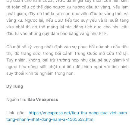
Dự đoán cho năm 2023, WGC đánh giá suy thoái của nền kinh
tế toàn cầu có thể đảo ngược xu hướng đầu tư vàng. Nếu lạm
phát giảm, đây có thể là rào cản cho việc đầu tư vàng thỏi và
vàng xu. Ngược lại, nếu USD tiếp tục suy yếu và lãi suất tăng
vừa phải thì có thể mang lại tác động tích cực cho nhu cầu
đầu tư vào những quỹ đảm bảo bằng vàng như ETF.
Có một số kỳ vọng nhất định vào sự phục hồi của nhu cầu tiêu
thụ đồ trang sức, trong bối cảnh Trung Quốc mở cửa trở lại.
Tuy nhiên, không loại trừ trường hợp nhu cầu sẽ suy giảm khi
người tiêu dùng siết chặt chi tiêu để thích nghi với tình hình
suy thoái kinh tế nghiêm trọng hơn.
Dỹ Tùng
Nguồn tin:
Báo Vnexpress
Link gốc:
https://vnexpress.net/tieu-thu-vang-cua-viet-nam-
tang-nhanh-nhat-dong-nam-a-4565552.html