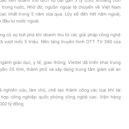
 đầu tiên doanh thu dịch vụ đạt gần 3 tỷ USD, khoảng hơn
g trong nước, Nhờ đó, nguồn ngoại tệ chuyển về Việt Nam
cao nhất trong 5 năm vừa qua. Lũy kế đến hết năm ngoái,
n đầu tư nước ngoài.
cũng có sự bứt phá khi doanh thu từ các giải pháp công nghệ
đã vượt mốc 5 triệu. Nền tảng truyền hình OTT TV 360 của
gành giáo dục, y tế, giao thông, Viettel đã triển khai trung
yền 35 tỉnh, thành phố và xây dựng trung tâm giám sát an
 nghiên cứu, làm chủ, chế tạo thành công các loại khí tài
tổ hợp công nghiệp quốc phòng công nghệ cao. Viện hàng
.000 tỷ đồng.