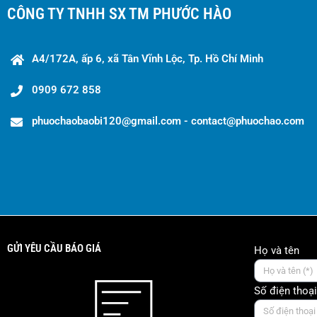
CÔNG TY TNHH SX TM PHƯỚC HÀO
A4/172A, ấp 6, xã Tân Vĩnh Lộc, Tp. Hồ Chí Minh
0909 672 858
phuochaobaobi120@gmail.com - contact@phuochao.com
GỬI YÊU CẦU BÁO GIÁ
Họ và tên
Số điện thoại