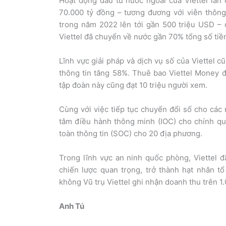
Hoạt động đầu tư nước ngoài của Viettel lần
70.000 tỷ đồng – tương đương với viễn thôn
trong năm 2022 lên tới gần 500 triệu USD – 
Viettel đã chuyển về nước gần 70% tổng số tiề
Lĩnh vực giải pháp và dịch vụ số của Viettel 
thông tin tăng 58%. Thuê bao Viettel Money 
tập đoàn này cũng đạt 10 triệu người xem.
Cùng với việc tiếp tục chuyển đổi số cho các n
tâm điều hành thông minh (IOC) cho chính qu
toàn thông tin (SOC) cho 20 địa phương.
Trong lĩnh vực an ninh quốc phòng, Viettel đã
chiến lược quan trọng, trở thành hạt nhân 
không Vũ trụ Viettel ghi nhận doanh thu trên 1
Anh Tú