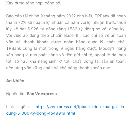
Xây dựng tổng hợp, công bố.
Báo cáo tài chính 9 tháng năm 2022 cho biết, TPBank đã hoàn
thành 72% kế hoạch lợi nhuận cả năm với lợi nhuận trước thuế
lũy kế đạt 5.926 tỷ đồng tăng 1.532 tỷ đồng so với cùng kỳ.
Với việc áp dụng theo chuẩn Basel III, các chỉ số về an toàn
vốn và thanh khoản được ngân hàng quản lý chặt chẽ.
TPBank cũng là một trong 9 ngân hàng được Moody’s nâng
xếp hạng là nhà phát hành và tiền gửi nội tệ, ngoại tệ dài hạn
tốt, sở hữu khả năng sinh lời tốt, chất lượng tài sản an toàn,
nền tảng vốn vững chắc và khả năng thanh khoản cao.
An Nhiên
Nguồn tin:
Báo Vnexpress
Link gốc:
https://vnexpress.net/tpbank-trien-khai-goi-tin-
dung-5-000-ty-dong-4549919.html