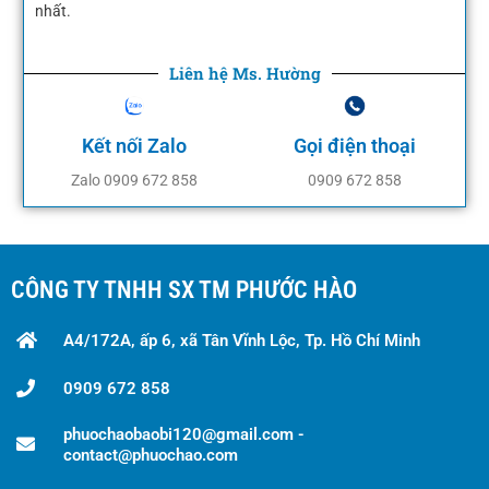
nhất.
Liên hệ Ms. Hường
Kết nối Zalo
Gọi điện thoại
Zalo 0909 672 858
0909 672 858
CÔNG TY TNHH SX TM PHƯỚC HÀO
A4/172A, ấp 6, xã Tân Vĩnh Lộc, Tp. Hồ Chí Minh
0909 672 858
phuochaobaobi120@gmail.com -
contact@phuochao.com