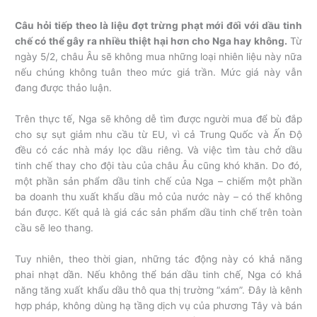
Câu hỏi tiếp theo là liệu đợt trừng phạt mới đối với dầu tinh
chế có thể gây ra nhiều thiệt hại hơn cho Nga hay không.
Từ
ngày 5/2, châu Âu sẽ không mua những loại nhiên liệu này nữa
nếu chúng không tuân theo mức giá trần. Mức giá này vẫn
đang được thảo luận.
Trên thực tế, Nga sẽ không dễ tìm được người mua để bù đắp
cho sự sụt giảm nhu cầu từ EU, vì cả Trung Quốc và Ấn Độ
đều có các nhà máy lọc dầu riêng. Và việc tìm tàu chở dầu
tinh chế thay cho đội tàu của châu Âu cũng khó khăn. Do đó,
một phần sản phẩm dầu tinh chế của Nga – chiếm một phần
ba doanh thu xuất khẩu dầu mỏ của nước này – có thể không
bán được. Kết quả là giá các sản phẩm dầu tinh chế trên toàn
cầu sẽ leo thang.
Tuy nhiên, theo thời gian, những tác động này có khả năng
phai nhạt dần. Nếu không thể bán dầu tinh chế, Nga có khả
năng tăng xuất khẩu dầu thô qua thị trường “xám”. Đây là kênh
hợp pháp, không dùng hạ tầng dịch vụ của phương Tây và bán