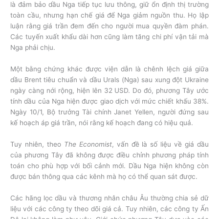
là đảm bảo dầu Nga tiếp tục lưu thông, giữ ổn định thị trường
toàn cầu, nhưng hạn chế giá để Nga giảm nguồn thu. Họ lập
luận rằng giá trần đem đến cho người mua quyền đàm phán.
Các tuyến xuất khẩu dài hơn cũng làm tăng chi phí vận tải mà
Nga phải chịu.
Một bằng chứng khác được viện dẫn là chênh lệch giá giữa
dầu Brent tiêu chuẩn và dầu Urals (Nga) sau xung đột Ukraine
ngày càng nới rộng, hiện lên 32 USD. Do đó, phương Tây ước
tính dầu của Nga hiện được giao dịch với mức chiết khấu 38%.
Ngày 10/1, Bộ trưởng Tài chính Janet Yellen, người đứng sau
kế hoạch áp giá trần, nói rằng kế hoạch đang có hiệu quả.
Tuy nhiên, theo
The Economist
, vấn đề là số liệu về giá dầu
của phương Tây đã không được điều chỉnh phương pháp tính
toán cho phù hợp với bối cảnh mới. Dầu Nga hiện không còn
được bán thông qua các kênh mà họ có thể quan sát được.
Các hãng lọc dầu và thương nhân châu Âu thường chia sẻ dữ
liệu với các công ty theo dõi giá cả. Tuy nhiên, các công ty Ấn