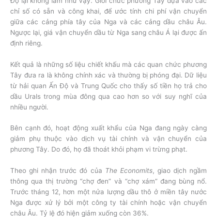
Độ lại không làm như vậy. Giới chức phương Tây dựa vào các
chỉ số có sẵn và công khai, để ước tính chi phí vận chuyển
giữa các cảng phía tây của Nga và các cảng dầu châu Âu.
Ngược lại, giá vận chuyển dầu từ Nga sang châu Á lại được ấn
định riêng.
Kết quả là những số liệu chiết khấu mà các quan chức phương
Tây đưa ra là không chính xác và thường bị phóng đại. Dữ liệu
từ hải quan Ấn Độ và Trung Quốc cho thấy số tiền họ trả cho
dầu Urals trong mùa đông qua cao hơn so với suy nghĩ của
nhiều người.
Bên cạnh đó, hoạt động xuất khẩu của Nga đang ngày càng
giảm phụ thuộc vào dịch vụ tài chính và vận chuyển của
phương Tây. Do đó, họ đã thoát khỏi phạm vi trừng phạt.
Theo ghi nhận trước đó của
The Economits
, giao dịch ngầm
thông qua thị trường “chợ đen” và “chợ xám” đang bùng nổ.
Trước tháng 12, hơn một nửa lượng dầu thô ở miền tây nước
Nga được xử lý bởi một công ty tài chính hoặc vận chuyển
châu Âu. Tỷ lệ đó hiện giảm xuống còn 36%.