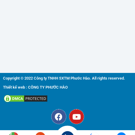
Copyright © 2022 Công ty TNHH SXTM Phước Hào. All rights reserved.
Thiết kế web : CÔNG TY PHƯỚC HÀO
F
Y
a
o
c
u