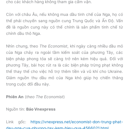
cho các khách hàng không tham gia cấm vận.
Còn với châu Âu, nếu không mua dầu tinh chế của Nga, họ có
thể phải chuyển sang nguồn cung Trung Quốc và Ấn Độ. Vấn
đề là nguồn cung này có thể chính là sản phẩm tinh chế từ
chính dầu thô Nga.
Nhìn chung, theo
The Economist
, khi ngày càng nhiều dầu mỏ
của Nga chảy ra ngoài tầm kiểm soát của phương Tây, các
biện pháp phong tỏa sẽ càng trở nên kém hiệu quả. Đối với
phương Tây, bài học rút ra là các biện pháp trừng phạt không
thể thay thế cho việc hỗ trợ thêm tiền và vũ khí cho Ukraine.
Giảm nguồn thu dầu mỏ của Nga khó giúp họ chiến thắng
trong cuộc đối đầu này.
Phiên An
(
theo The Economist
)
Nguồn tin:
Báo Vnexpress
Link gốc:
https://vnexpress.net/economist-don-trung-phat-
dau-nga-cua-phuong-tay-kem-hieu-qua-4566021.html