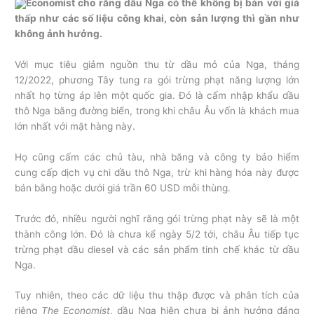
Economist cho rằng dầu Nga có thể không bị bán với giá
thấp như các số liệu công khai, còn sản lượng thì gần như
không ảnh hưởng.
Với mục tiêu giảm nguồn thu từ dầu mỏ của Nga, tháng
12/2022, phương Tây tung ra gói trừng phạt năng lượng lớn
nhất họ từng áp lên một quốc gia. Đó là cấm nhập khẩu dầu
thô Nga bằng đường biển, trong khi châu Âu vốn là khách mua
lớn nhất với mặt hàng này.
Họ cũng cấm các chủ tàu, nhà băng và công ty bảo hiểm
cung cấp dịch vụ chi dầu thô Nga, trừ khi hàng hóa này được
bán bằng hoặc dưới giá trần 60 USD mỗi thùng.
Trước đó, nhiều người nghĩ rằng gói trừng phạt này sẽ là một
thành công lớn. Đó là chưa kể ngày 5/2 tới, châu Âu tiếp tục
trừng phạt dầu diesel và các sản phẩm tinh chế khác từ dầu
Nga.
Tuy nhiên, theo các dữ liệu thu thập được và phân tích của
riêng
The Economist
, dầu Nga hiện chưa bị ảnh hưởng đáng