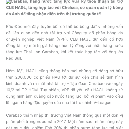
Carabao, hãng nước tăng lực vừa ký thoả thuận tài trợ
CLB HAGL, từng hợp tác với Chelsea, cơ quan quản lý bóng
đá Anh để tăng nhận diện trên thị trường quốc tế.
Bầu Đức mới đây tuyên bố “có thể bỏ bóng đá” vì những vấn
đề liên quan đến nhà tài trợ với Công ty cổ phần bóng đá
chuyên nghiệp Việt Nam (VPF). CLB HAGL dự kiến có hợp
đồng tài trợ mới trị giá hàng chục tỷ đồng với nhãn hàng nước
tăng lực Thái Lan Carabao, khi kết thúc hợp tác với ông lớn
Red Bull.
Hôm 18/1, HAGL cũng thông báo mời những cổ đông sở hữu
trên 200.000 cổ phiếu HAG tới dự sự kiện chia sẻ tình hình
kinh doanh và ra mắt nhà tài trợ – Tập đoàn Carabao vào ngày
10/2 tại TP HCM. Tuy nhiên, VPF đã yêu cầu HAGL không sử
dụng hình ảnh quảng cáo nước tăng lực, bởi vi phạm vào điều
lệ ngành hàng độc quyền của nhà tài trợ chính V-League.
Carabao thâm nhập thị trường Việt Nam thông qua một đơn vị
phân phối trong nước năm 2017. Một năm sau, nhãn hàng này
đặt mục tiêu chiếm lĩnh 20% thị phần nước tăng lực tại Việt