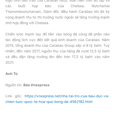
logo hình đầu trâu của Carabao được xuất hiện trên áo tập và
các buổi họp báo của Chelsea. Nutchamai
Thanombooncharoen, Giám đốc điều hành Carabao khi đó kỳ
vọng doanh thu từ thị trường nước ngoài sẽ tăng trưởng mạnh
nhờ hợp đồng với Chelsea.
Chiến lược mạnh tay đổ tiền vào bóng đá cũng đã phần nào
tác động tích cực đến kết quả kinh doanh của Carabao. Năm
2015, tổng doanh thu của Carabao Group xấp xỉ 8 tỷ baht. Tuy
nhiên, đến năm 2017, nguồn thu của hãng đã vượt 12,5 tỷ bath
và đều đặn tăng trưởng lên đến hơn 17,3 tỷ baht vào năm
2021.
Anh Tú
Nguồn tin:
Báo Vnexpress
Link gốc:
https://vnexpress.net/nha-tai-tro-cua-bau-duc-va-
chien-luoc-quoc-te-hoa-qua-bong-da-4562182.html