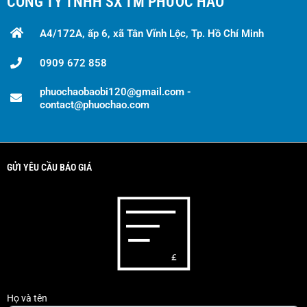
CÔNG TY TNHH SX TM PHƯỚC HÀO
A4/172A, ấp 6, xã Tân Vĩnh Lộc, Tp. Hồ Chí Minh
0909 672 858
phuochaobaobi120@gmail.com -
contact@phuochao.com
GỬI YÊU CẦU BÁO GIÁ
Họ và tên