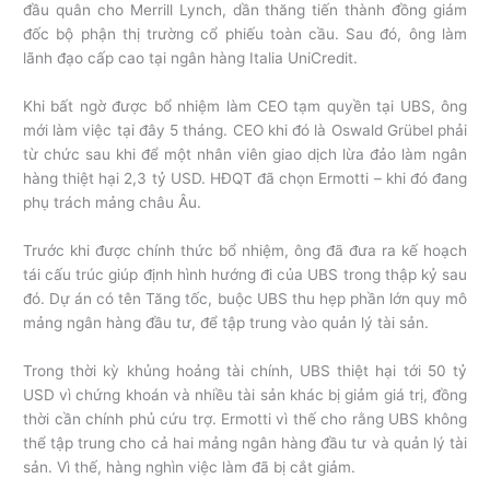
đầu quân cho Merrill Lynch, dần thăng tiến thành đồng giám
đốc bộ phận thị trường cổ phiếu toàn cầu. Sau đó, ông làm
lãnh đạo cấp cao tại ngân hàng Italia UniCredit.
Khi bất ngờ được bổ nhiệm làm CEO tạm quyền tại UBS, ông
mới làm việc tại đây 5 tháng. CEO khi đó là Oswald Grübel phải
từ chức sau khi để một nhân viên giao dịch lừa đảo làm ngân
hàng thiệt hại 2,3 tỷ USD. HĐQT đã chọn Ermotti – khi đó đang
phụ trách mảng châu Âu.
Trước khi được chính thức bổ nhiệm, ông đã đưa ra kế hoạch
tái cấu trúc giúp định hình hướng đi của UBS trong thập kỷ sau
đó. Dự án có tên Tăng tốc, buộc UBS thu hẹp phần lớn quy mô
mảng ngân hàng đầu tư, để tập trung vào quản lý tài sản.
Trong thời kỳ khủng hoảng tài chính, UBS thiệt hại tới 50 tỷ
USD vì chứng khoán và nhiều tài sản khác bị giảm giá trị, đồng
thời cần chính phủ cứu trợ. Ermotti vì thế cho rằng UBS không
thể tập trung cho cả hai mảng ngân hàng đầu tư và quản lý tài
sản. Vì thế, hàng nghìn việc làm đã bị cắt giảm.