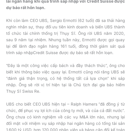
lái ngân hàng khi quá trình sáp nhập với Credit Suisse được
dự báo rất hỗn loạn.
Khi còn làm CEO UBS, Sergio Ermotti (62 tuổi) đã sa thải hàng
nghìn nhân sự, thay đổi ưu tiên kinh doanh và biến UBS thành
tổ chức tài chính thống trị Thụy Sĩ. Ông rời UBS năm 2020,
sau 9 năm tại nhiệm. Nhưng tuần này, Ermotti được gọi quay
lại để lãnh đạo ngân hàng 161 tuổi, đồng thời giám sát quá
trình sáp nhậpCredit Suisse được dự báo sẽ rất hỗn loạn.
“Đây là một công việc cấp bách và đầy thách thức”, ông cho
biết khi thông báo việc quay lại. Ermotti cũng nói rằng UBS sẽ
“đánh giá thận trọng, có hệ thống tất cả lựa chọn” khi sáp
nhập. Ông sẽ rời vị trí hiện tại là Chủ tịch đại gia bảo hiểm
Thụy Sĩ Swiss Re.
UBS cho biết CEO UBS hiện tại – Ralph Hamers “đã đồng ý từ
chức, để phục vụ lợi ích của công ty mới, và của cả đất nước”.
Ông chưa có kinh nghiệm về các vụ M&A lớn nào, nhưng lại
đối mặt với nhiệm vụ sáp nhập hai ngân hàng có tổng tài sản
1.600 tỷ USD, hơn 120.000 nhân viên và bảng cân đối kế toán