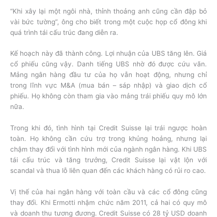
“Khi xây lại một ngôi nhà, thỉnh thoảng anh cũng cần đập bỏ
vài bức tường”, ông cho biết trong một cuộc họp cổ đông khi
quá trình tái cấu trúc đang diễn ra.
Kế hoạch này đã thành công. Lợi nhuận của UBS tăng lên. Giá
cổ phiếu cũng vậy. Danh tiếng UBS nhờ đó được cứu vãn.
Mảng ngân hàng đầu tư của họ vẫn hoạt động, nhưng chỉ
trong lĩnh vực M&A (mua bán – sáp nhập) và giao dịch cổ
phiếu. Họ không còn tham gia vào mảng trái phiếu quy mô lớn
nữa.
Trong khi đó, tình hình tại Credit Suisse lại trái ngược hoàn
toàn. Họ không cần cứu trợ trong khủng hoảng, nhưng lại
chậm thay đổi với tình hình mới của ngành ngân hàng. Khi UBS
tái cấu trúc và tăng trưởng, Credit Suisse lại vật lộn với
scandal và thua lỗ liên quan đến các khách hàng có rủi ro cao.
Vị thế của hai ngân hàng với toàn cầu và các cổ đông cũng
thay đổi. Khi Ermotti nhậm chức năm 2011, cả hai có quy mô
và doanh thu tương đương. Credit Suisse có 28 tỷ USD doanh