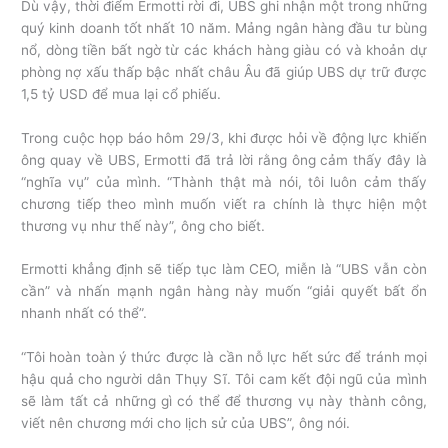
Dù vậy, thời điểm Ermotti rời đi, UBS ghi nhận một trong những
quý kinh doanh tốt nhất 10 năm. Mảng ngân hàng đầu tư bùng
nổ, dòng tiền bất ngờ từ các khách hàng giàu có và khoản dự
phòng nợ xấu thấp bậc nhất châu Âu đã giúp UBS dự trữ được
1,5 tỷ USD để mua lại cổ phiếu.
Trong cuộc họp báo hôm 29/3, khi được hỏi về động lực khiến
ông quay về UBS, Ermotti đã trả lời rằng ông cảm thấy đây là
“nghĩa vụ” của mình. “Thành thật mà nói, tôi luôn cảm thấy
chương tiếp theo mình muốn viết ra chính là thực hiện một
thương vụ như thế này”, ông cho biết.
Ermotti khẳng định sẽ tiếp tục làm CEO, miễn là “UBS vẫn còn
cần” và nhấn mạnh ngân hàng này muốn “giải quyết bất ổn
nhanh nhất có thể”.
“Tôi hoàn toàn ý thức được là cần nỗ lực hết sức để tránh mọi
hậu quả cho người dân Thụy Sĩ. Tôi cam kết đội ngũ của mình
sẽ làm tất cả những gì có thể để thương vụ này thành công,
viết nên chương mới cho lịch sử của UBS”, ông nói.