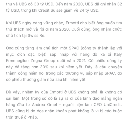
thu và UBS có 30 tỷ USD. Đến năm 2020, UBS đã ghi nhận 32
tỷ USD, trong khi Credit Suisse giảm về 24 tỷ USD.
Khi UBS ngày càng vững chắc, Ermotti cho biết ông muốn tìm
thử thách mới và rời đi năm 2020. Cuối cùng, ông nhậm chức
chủ tịch tại Swiss Re.
Ông cũng từng làm chủ tịch một SPAC (công ty thành lập với
mục đích đặc biệt) sáp nhập với hãng đồ xa xỉ Italy
Ermenegildo Zegna Group cuối năm 2021. Cổ phiếu công ty
này đã tăng hơn 30% sau khi niêm yết. Đây là câu chuyện
thành công hiếm hoi trong các thương vụ sáp nhập SPAC, do
cổ phiếu thường giảm nửa sau khi niêm yết.
Dù vậy, nhiệm kỳ của Ermotti ở UBS không phải là không có
sai lầm. Một trong số đó là sự ra đi của lãnh đạo mảng ngân
hàng đầu tư Andrea Orcel – người hiện làm CEO UniCredit.
UBS cũng bị đe dọa nhận khoản phạt khổng lồ vì bị cáo buộc
trốn thuế ở Pháp.