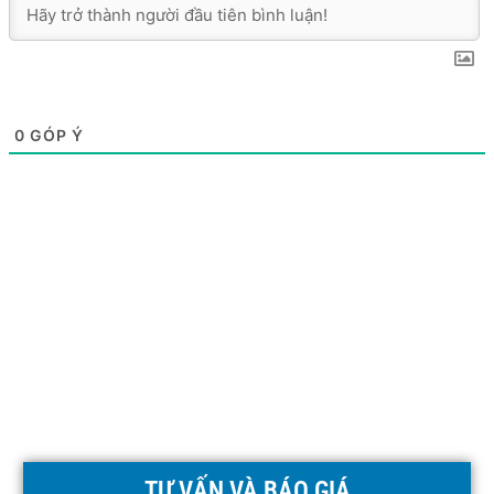
0
GÓP Ý
TƯ VẤN VÀ BÁO GIÁ