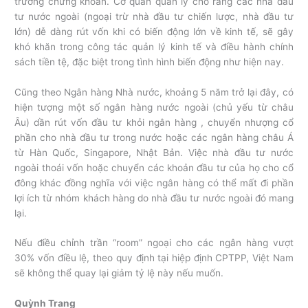
trường chứng khoán. Cơ quan quản lý cho rằng các nhà đầu
tư nước ngoài (ngoại trừ nhà đầu tư chiến lược, nhà đầu tư
lớn) dễ dàng rút vốn khi có biến động lớn về kinh tế, sẽ gây
khó khăn trong công tác quản lý kinh tế và điều hành chính
sách tiền tệ, đặc biệt trong tình hình biến động như hiện nay.
Cũng theo Ngân hàng Nhà nước, khoảng 5 năm trở lại đây, có
hiện tượng một số ngân hàng nước ngoài (chủ yếu từ châu
Âu) dần rút vốn đầu tư khỏi ngân hàng , chuyển nhượng cổ
phần cho nhà đầu tư trong nước hoặc các ngân hàng châu Á
từ Hàn Quốc, Singapore, Nhật Bản. Việc nhà đầu tư nước
ngoài thoái vốn hoặc chuyển các khoản đầu tư của họ cho cổ
đông khác đồng nghĩa với việc ngân hàng có thể mất đi phần
lợi ích từ nhóm khách hàng do nhà đầu tư nước ngoài đó mang
lại.
Nếu điều chỉnh trần “room” ngoại cho các ngân hàng vượt
30% vốn điều lệ, theo quy định tại hiệp định CPTPP, Việt Nam
sẽ không thể quay lại giảm tỷ lệ này nếu muốn.
Quỳnh Trang