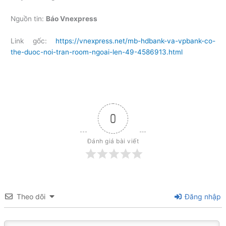
Nguồn tin:
Báo Vnexpress
Link gốc:
https://vnexpress.net/mb-hdbank-va-vpbank-co-
the-duoc-noi-tran-room-ngoai-len-49-4586913.html
0
Đánh giá bài viết
Theo dõi
Đăng nhập