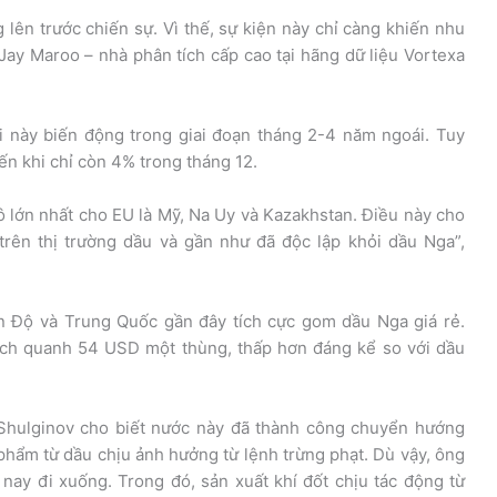
ên trước chiến sự. Vì thế, sự kiện này chỉ càng khiến nhu
Jay Maroo – nhà phân tích cấp cao tại hãng dữ liệu Vortexa
i này biến động trong giai đoạn tháng 2-4 năm ngoái. Tuy
ến khi chỉ còn 4% trong tháng 12.
 lớn nhất cho EU là Mỹ, Na Uy và Kazakhstan. Điều này cho
 trên thị trường dầu và gần như đã độc lập khỏi dầu Nga”,
n Độ và Trung Quốc gần đây tích cực gom dầu Nga giá rẻ.
ịch quanh 54 USD một thùng, thấp hơn đáng kể so với dầu
Shulginov cho biết nước này đã thành công chuyển hướng
phẩm từ dầu chịu ảnh hưởng từ lệnh trừng phạt. Dù vậy, ông
nay đi xuống. Trong đó, sản xuất khí đốt chịu tác động từ