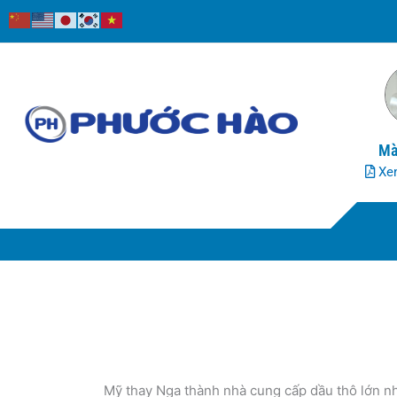
Nhảy
tới
nội
dung
Mà
Xem
Mỹ thay Nga thành nhà cung cấp dầu thô lớn n