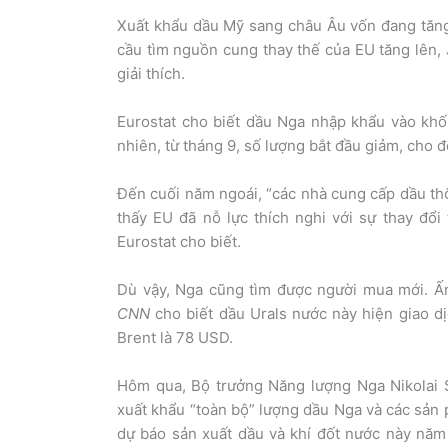
Xuất khẩu dầu Mỹ sang châu Âu vốn đang tăng l
cầu tìm nguồn cung thay thế của EU tăng lên, 
giải thích.
Eurostat cho biết dầu Nga nhập khẩu vào khố
nhiên, từ tháng 9, số lượng bắt đầu giảm, cho đ
Đến cuối năm ngoái, “các nhà cung cấp dầu thô
thấy EU đã nỗ lực thích nghi với sự thay đổi
Eurostat cho biết.
Dù vậy, Nga cũng tìm được người mua mới. Ấ
CNN
cho biết dầu Urals nước này hiện giao d
Brent là 78 USD.
Hôm qua, Bộ trưởng Năng lượng Nga Nikolai 
xuất khẩu “toàn bộ” lượng dầu Nga và các sản 
dự báo sản xuất dầu và khí đốt nước này năm 