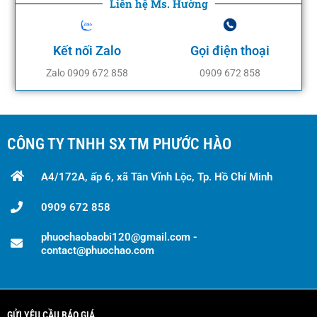
Liên hệ Ms. Hường
Kết nối Zalo
Gọi điện thoại
Zalo 0909 672 858
0909 672 858
CÔNG TY TNHH SX TM PHƯỚC HÀO
A4/172A, ấp 6, xã Tân Vĩnh Lộc, Tp. Hồ Chí Minh
0909 672 858
phuochaobaobi120@gmail.com -
contact@phuochao.com
GỬI YÊU CẦU BÁO GIÁ