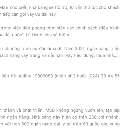
B cho biết, nhà băng sẽ hỗ trợ, tư vấn thủ tục cho khách
tiếp cận gói vay ưu đãi này.
trong việc tiên phong thực hiện các chính sách điều hành
của đất nước”, bà Hạnh chia sẻ thêm.
 chương trình ưu đãi lãi suất. Năm 2021, ngân hàng triển
hách hàng vay trung và dài hạn (vay tiêu dùng, mua nhà…),
y, liên hệ hotline 19006083 (miễn phí) hoặc (024) 39 44 55
h thành và phát triển, MSB không ngừng vươn lên, tạo lập
ính ngân hàng. Nhà băng này hiện có trên 260 chi nhánh,
h với hơn 600 ngân hàng đại lý tại trên 60 quốc gia, vùng