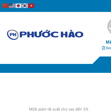
Nhảy
tới
nội
dung
Mà
Xem
MSB giảm lãi suất cho vay đến 3%