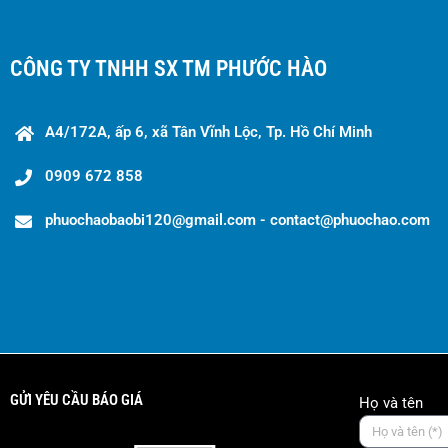
CÔNG TY TNHH SX TM PHƯỚC HÀO
A4/172A, ấp 6, xã Tân Vĩnh Lộc, Tp. Hồ Chí Minh
0909 672 858
phuochaobaobi120@gmail.com - contact@phuochao.com
GỬI YÊU CẦU BÁO GIÁ
Họ và tên