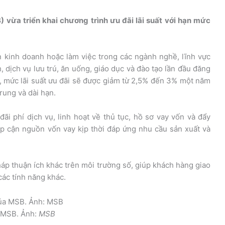
ừa triển khai chương trình ưu đãi lãi suất với hạn mức
 kinh doanh hoặc làm việc trong các ngành nghề, lĩnh vực
h, dịch vụ lưu trú, ăn uống, giáo dục và đào tạo lần đầu đăng
, mức lãi suất ưu đãi sẽ được giảm từ 2,5% đến 3% một năm
trung và dài hạn.
ãi phí dịch vụ, linh hoạt về thủ tục, hồ sơ vay vốn và đẩy
ếp cận nguồn vốn vay kịp thời đáp ứng nhu cầu sản xuất và
p thuận ích khác trên môi trường số, giúp khách hàng giao
các tính năng khác.
a MSB. Ảnh:
MSB