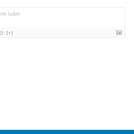
{}
[+]