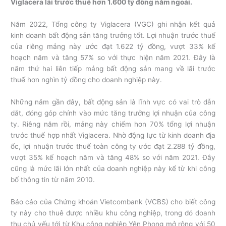
Viglacera lãi trước thuế hơn 1.600 tỷ đồng năm ngoái.
Năm 2022, Tổng công ty Viglacera (VGC) ghi nhận kết quả
kinh doanh bất động sản tăng trưởng tốt. Lợi nhuận trước thuế
của riêng mảng này ước đạt 1.622 tỷ đồng, vượt 33% kế
hoạch năm và tăng 57% so với thực hiện năm 2021. Đây là
năm thứ hai liên tiếp mảng bất động sản mang về lãi trước
thuế hơn nghìn tỷ đồng cho doanh nghiệp này.
Những năm gần đây, bất động sản là lĩnh vực có vai trò dẫn
dắt, đóng góp chính vào mức tăng trưởng lợi nhuận của công
ty. Riêng năm rồi, mảng này chiếm hơn 70% tổng lợi nhuận
trước thuế hợp nhất Viglacera. Nhờ động lực từ kinh doanh địa
ốc, lợi nhuận trước thuế toàn công ty ước đạt 2.288 tỷ đồng,
vượt 35% kế hoạch năm và tăng 48% so với năm 2021. Đây
cũng là mức lãi lớn nhất của doanh nghiệp này kể từ khi công
bố thông tin từ năm 2010.
Báo cáo của Chứng khoán Vietcombank (VCBS) cho biết công
ty này cho thuê được nhiều khu công nghiệp, trong đó doanh
thu chủ yếu tới từ Khu công nghiệp Yên Phong mở rộng với 50