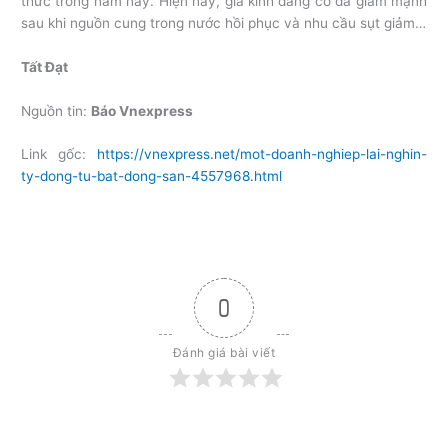
thức trong năm nay. Hiện nay, giá kính đang có đà giảm mạnh
sau khi nguồn cung trong nước hồi phục và nhu cầu sụt giảm…
Tất Đạt
Nguồn tin:
Báo Vnexpress
Link gốc:
https://vnexpress.net/mot-doanh-nghiep-lai-nghin-
ty-dong-tu-bat-dong-san-4557968.html
0
Đánh giá bài viết