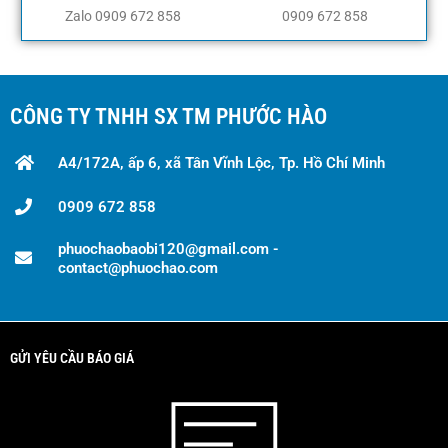
Zalo 0909 672 858
0909 672 858
CÔNG TY TNHH SX TM PHƯỚC HÀO
A4/172A, ấp 6, xã Tân Vĩnh Lộc, Tp. Hồ Chí Minh
0909 672 858
phuochaobaobi120@gmail.com -
contact@phuochao.com
GỬI YÊU CẦU BÁO GIÁ