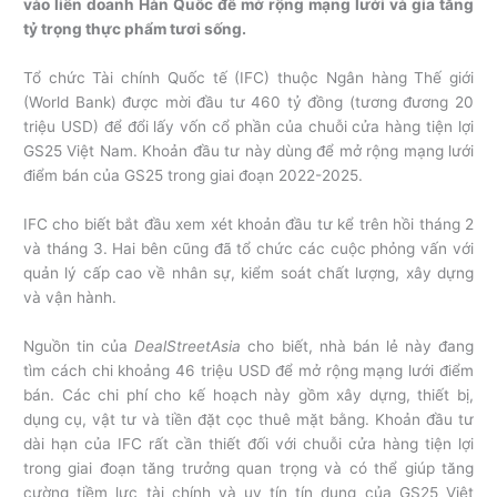
vào liên doanh Hàn Quốc để mở rộng mạng lưới và gia tăng
tỷ trọng thực phẩm tươi sống.
Tổ chức Tài chính Quốc tế (IFC) thuộc Ngân hàng Thế giới
(World Bank) được mời đầu tư 460 tỷ đồng (tương đương 20
triệu USD) để đổi lấy vốn cổ phần của chuỗi cửa hàng tiện lợi
GS25 Việt Nam. Khoản đầu tư này dùng để mở rộng mạng lưới
điểm bán của GS25 trong giai đoạn 2022-2025.
IFC cho biết bắt đầu xem xét khoản đầu tư kể trên hồi tháng 2
và tháng 3. Hai bên cũng đã tổ chức các cuộc phỏng vấn với
quản lý cấp cao về nhân sự, kiểm soát chất lượng, xây dựng
và vận hành.
Nguồn tin của
DealStreetAsia
cho biết, nhà bán lẻ này đang
tìm cách chi khoảng 46 triệu USD để mở rộng mạng lưới điểm
bán. Các chi phí cho kế hoạch này gồm xây dựng, thiết bị,
dụng cụ, vật tư và tiền đặt cọc thuê mặt bằng. Khoản đầu tư
dài hạn của IFC rất cần thiết đối với chuỗi cửa hàng tiện lợi
trong giai đoạn tăng trưởng quan trọng và có thể giúp tăng
cường tiềm lực tài chính và uy tín tín dụng của GS25 Việt