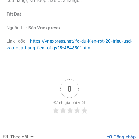
cửa hàng), Ministop (136 cửa hàng)…
Tất Đạt
Nguồn tin:
Báo Vnexpress
Link gốc:
https://vnexpress.net/ifc-du-kien-rot-20-trieu-usd-
vao-cua-hang-tien-loi-gs25-4548501.html
0
Đánh giá bài viết
Theo dõi
Đăng nhập