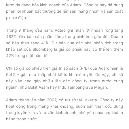
lược đa dạng hóa kinh doanh của Adaro. Công ty này đã dùng
phần lợi nhuận bất thường để lấn sân mảng nhôm và sản xuất
pin xe điện.
Trong 9 tháng đầu năm, Adaro ghi nhận lợi nhuận ròng tăng
482%. Giá bán sản phẩm tăng trung bình hơn gấp đôi. Doanh
số bán than tăng 41%. Dự báo của các nhà phân tích trong
khảo sát của Bloomberg là giá cổ phiếu này có thể lên thêm
42% trong một năm tới.
Chỉ số giá cổ phiếu trên giá trị sổ sách (P/B) của Adaro hiện là
9,4% – gần như thấp nhất kể từ khi niêm yết. Dù vậy, chỉ số
này vẫn cao gấp nhiều lần các công ty trong nước cùng
ngành, như Bukit Asam hay Indo Tambangraya Megah.
Adaro thành lập năm 2007, có trụ sở tại Jakarta. Công ty này
hoạt động trong mảng khai khoáng, buôn bán than cốc dùng
trong luyện kim và tư vấn kinh doanh, chủ yếu phục vụ khách
hàng trong nước.