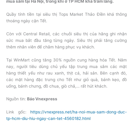
mua sắm tại Hà Nội, trong khi ở TP HCM khá trầm lắng.
Quầy tính tiền tại siêu thị Tops Market Thảo Điền khá thông
thoáng ngày cận Tết.
Còn với Central Retail, các chuỗi siêu thị của hãng ghi nhận
sức mua bắt đầu tăng từng ngày. Siêu thị phải tăng cường
thêm nhân viên để châm hàng phục vụ khách.
Tại WinMart cũng tăng 30% nguồn cung hàng hóa Tết. Năm
nay, người tiêu dùng chủ yếu tập trung mua sắm các mặt
hàng thiết yếu như rau xanh, thịt cá, hải sản. Bên cạnh đó,
các mặt hàng đặc trưng cho Tết như giỏ quà, bánh kẹo, đồ
uống, bánh chưng, đồ chua, giò chả,… rất hút khách.
Nguồn tin:
Báo Vnexpress
Link gốc:
https://vnexpress.net/ha-noi-mua-sam-dong-duc-
tp-hcm-diu-hiu-ngay-can-tet-4560182.html