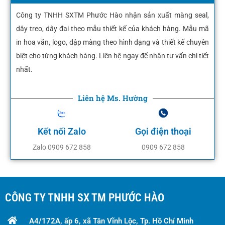
Công ty TNHH SXTM Phước Hào nhận sản xuất màng seal,
dây treo, dây đai theo mẫu thiết kế của khách hàng. Mẫu mã
in hoa văn, logo, dập màng theo hình dạng và thiết kế chuyên
biệt cho từng khách hàng. Liên hệ ngay để nhận tư vấn chi tiết
nhất.
Liên hệ Ms. Hường
Kết nối Zalo
Gọi điện thoại
Zalo 0909 672 858
0909 672 858
CÔNG TY TNHH SX TM PHƯỚC HÀO
A4/172A, ấp 6, xã Tân Vĩnh Lộc, Tp. Hồ Chí Minh