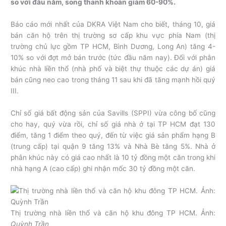
so với đầu năm, song thanh khoản giảm 60-90%.
Báo cáo mới nhất của DKRA Việt Nam cho biết, tháng 10, giá
bán căn hộ trên thị trường sơ cấp khu vực phía Nam (thị
trường chủ lực gồm TP HCM, Bình Dương, Long An) tăng 4-
10% so với đợt mở bán trước (tức đầu năm nay). Đối với phân
khúc nhà liền thổ (nhà phố và biệt thự thuộc các dự án) giá
bán cũng neo cao trong tháng 11 sau khi đã tăng mạnh hồi quý
III.
Chỉ số giá bất động sản của Savills (SPPI) vừa công bố cũng
cho hay, quý vừa rồi, chỉ số giá nhà ở tại TP HCM đạt 130
điểm, tăng 1 điểm theo quý, đến từ việc giá sản phẩm hạng B
(trung cấp) tại quận 9 tăng 13% và Nhà Bè tăng 5%. Nhà ở
phân khúc này có giá cao nhất là 10 tỷ đồng một căn trong khi
nhà hạng A (cao cấp) ghi nhận mốc 30 tỷ đồng một căn.
Thị trường nhà liền thổ và căn hộ khu đông TP HCM. Ảnh:
Quỳnh Trần