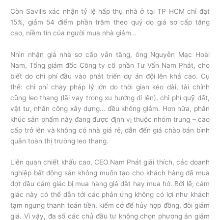
Còn Savills xác nhận tỷ lệ hấp thụ nhà ở tại TP HCM chỉ đạt
15%, giảm 54 điểm phần trăm theo quý do giá sơ cấp tăng
cao, niềm tin của người mua nhà giảm…
Nhìn nhận giá nhà sơ cấp vẫn tăng, ông Nguyễn Mạc Hoài
Nam, Tổng giám đốc Công ty cổ phần Tư Vấn Nam Phát, cho
biết do chi phí đầu vào phát triển dự án đội lên khá cao. Cụ
thể: chi phí chạy pháp lý lớn do thời gian kéo dài, tài chính
cũng leo thang (lãi vay trong xu hướng đi lên), chi phí quỹ đất,
vật tư, nhân công xây dựng… đều không giảm. Hơn nữa, phân
khúc sản phẩm này đang được định vị thuộc nhóm trung – cao
cấp trở lên và không có nhà giá rẻ, dẫn đến giá chào bán bình
quân toàn thị trường leo thang.
Liên quan chiết khấu cao, CEO Nam Phát giải thích, các doanh
nghiệp bất động sản không muốn tạo cho khách hàng đã mua
đợt đầu cảm giác bị mua hàng giá đắt hay mua hớ. Bởi lẽ, cảm
giác này có thể dẫn tới các phản ứng không có lợi như khách
tạm ngưng thanh toán tiền, kiếm cớ để hủy hợp đồng, đòi giảm
giá. Vì vậy, đa số các chủ đầu tư không chọn phương án giảm