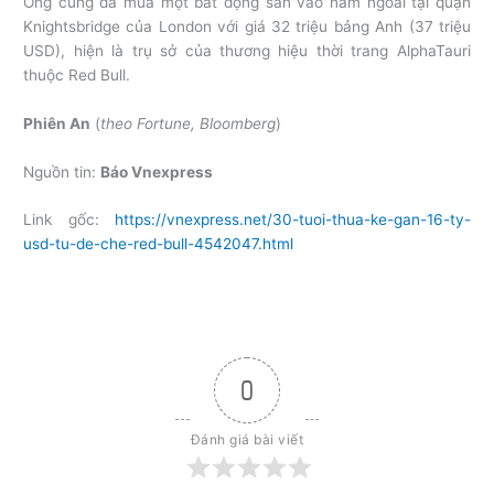
Ông cũng đã mua một bất động sản vào năm ngoái tại quận
Knightsbridge của London với giá 32 triệu bảng Anh (37 triệu
USD), hiện là trụ sở của thương hiệu thời trang AlphaTauri
thuộc Red Bull.
Phiên An
(
theo Fortune, Bloomberg
)
Nguồn tin:
Báo Vnexpress
Link gốc:
https://vnexpress.net/30-tuoi-thua-ke-gan-16-ty-
usd-tu-de-che-red-bull-4542047.html
0
Đánh giá bài viết