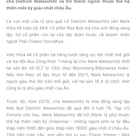
cha Dietrich Mateschitz và trở thành người thuộc thế hệ
thiên niên kỷ giàu nhất châu Âu.
Là con một của tỷ phú quá cố Dietrich Mateschitz nên Mark
thừa kế toàn bộ 49% cổ phần Red Bull mà cha anh đồng sáng
lập. Số cổ phần còn lại của tập đoàn thuộc về doanh nhân
người Thái Chaleo Yoovidhya.
Việc thừa kế cổ phần tại hãng nước tăng lực lớn nhất thế giới
và hai đội đua Công thức 1 mang lại cho Mark Mateschitz khối
tài sản lên tới 15,7 tỷ USD, theo Bloomberg Billionaires Index.
Nếu tính theo số liệu thực tế đến 29/11, Mark Mateschitz là
người giàu thứ 90 trên thế giới, với tài sản 16,4 tỷ USD. Anh
cũng là tỷ phú giàu nhất của Áo.
Trước đó, hôm 22/10, cha Mateschitz là nhà đồng sáng lập
Reb Bull Dietrich Mateschitz đã qua đời ở tuổi 78. Tạp chí
Fortune
cho hay, Mark Mateschitz đã trở thành tỷ phú thuộc
thế hệ thiên niên kỷ (millennial – những người sinh ra từ đầu
thập niên 1980 đến giữa thập niên 1990) giàu nhất ở châu Âu.
Tính trên toàn cầu, anh xếp thứ tư sau Zhang Yiming – Nhà