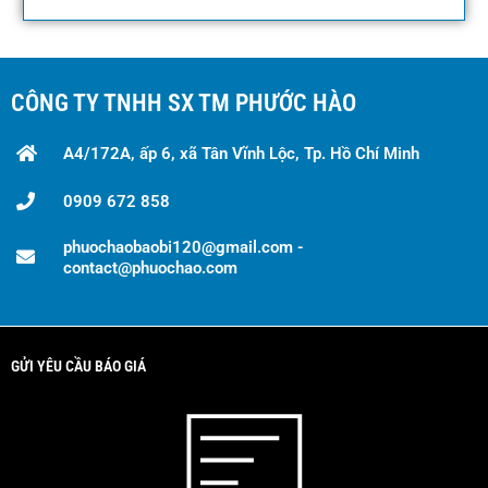
CÔNG TY TNHH SX TM PHƯỚC HÀO
A4/172A, ấp 6, xã Tân Vĩnh Lộc, Tp. Hồ Chí Minh
0909 672 858
phuochaobaobi120@gmail.com -
contact@phuochao.com
GỬI YÊU CẦU BÁO GIÁ