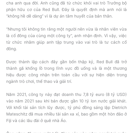
cha anh qua đời. Anh cũng đã từ chức khỏi vai trò Trưởng bộ
phận hữu cơ của Red Bull. Đây là quyết định mà anh nói là
“không hề dễ dàng” vì là dự án tâm huyết của bản thân.
“Nhưng tôi không tin rằng một người nên vừa là nhân viên vừa
là cổ đông của cùng một công ty”, anh nhận định. Vì vậy, việc
từ chức nhằm giúp anh tập trung vào vai trò là tư cách cổ
đông.
Được thành lập cách đây gần bốn thập kỷ, Red Bull đã trở
thành gã khổng lồ trong lĩnh vực đồ uống và là một thương
hiệu được công nhận trên toàn cầu với sự hiện diện trong
ngành trò chơi, thể thao và giải trí.
Năm 2021, công ty này đạt doanh thu 7,8 tỷ euro (8 tỷ USD)
vào năm 2021 sau khi bán được gần 10 tỷ lon nước giải khát.
Với khối tài sản tích lũy được, tỷ phú đồng sáng lập Dietrich
Mateschitz đã mua nhiều tài sản xa xỉ, bao gồm một hòn đảo ở
Fiji và các lâu đài ở quê nhà Áo.