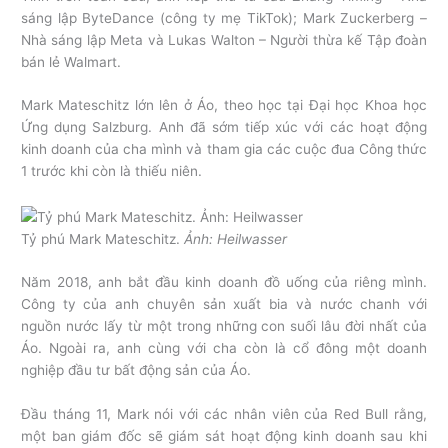
sáng lập ByteDance (công ty mẹ TikTok); Mark Zuckerberg –
Nhà sáng lập Meta và Lukas Walton – Người thừa kế Tập đoàn
bán lẻ Walmart.
Mark Mateschitz lớn lên ở Áo, theo học tại Đại học Khoa học
Ứng dụng Salzburg. Anh đã sớm tiếp xúc với các hoạt động
kinh doanh của cha mình và tham gia các cuộc đua Công thức
1 trước khi còn là thiếu niên.
Tỷ phú Mark Mateschitz.
Ảnh: Heilwasser
Năm 2018, anh bắt đầu kinh doanh đồ uống của riêng mình.
Công ty của anh chuyên sản xuất bia và nước chanh với
nguồn nước lấy từ một trong những con suối lâu đời nhất của
Áo. Ngoài ra, anh cùng với cha còn là cổ đông một doanh
nghiệp đầu tư bất động sản của Áo.
Đầu tháng 11, Mark nói với các nhân viên của Red Bull rằng,
một ban giám đốc sẽ giám sát hoạt động kinh doanh sau khi