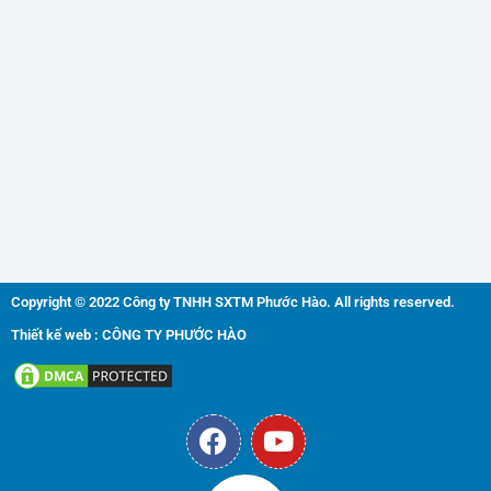
Copyright © 2022 Công ty TNHH SXTM Phước Hào. All rights reserved.
Thiết kế web : CÔNG TY PHƯỚC HÀO
F
Y
a
o
c
u