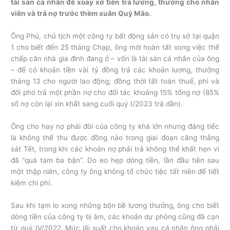
tài sản cá nhân để xoay xở tiền trả lương, thưởng cho nhân
viên và trả nợ trước thềm xuân Quý Mão.
Ông Phú, chủ tịch một công ty bất động sản có trụ sở tại quận
1 cho biết đến 25 tháng Chạp, ông mới hoàn tất xong việc thế
chấp căn nhà gia đình đang ở – vốn là tài sản cá nhân của ông
– để có khoản tiền vài tỷ đồng trả các khoản lương, thưởng
tháng 13 cho người lao động; đồng thời tất toán thuế, phí và
đối phó trả một phần nợ cho đối tác khoảng 15% tổng nợ (85%
số nợ còn lại xin khất sang cuối quý I/2023 trả dần).
Ông cho hay nợ phải đòi của công ty khá lớn nhưng đáng tiếc
là không thể thu được đồng nào trong giai đoạn căng thẳng
sát Tết, trong khi các khoản nợ phải trả không thể khất hẹn vì
đã “quá tam ba bận”. Do eo hẹp dòng tiền, lần đầu tiên sau
một thập niên, công ty ông không tổ chức tiệc tất niên để tiết
kiệm chi phí.
Sau khi tạm lo xong những bộn bề lương thưởng, ông cho biết
dòng tiền của công ty bị âm, các khoản dự phòng cũng đã cạn
từ quý IV/2022. Mức lãi suất cho khoản vay cá nhân ông phải