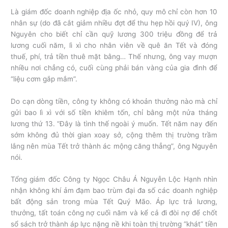
Là giám đốc doanh nghiệp địa ốc nhỏ, quy mô chỉ còn hơn 10
nhân sự (do đã cắt giảm nhiều đợt để thu hẹp hồi quý IV), ông
Nguyên cho biết chỉ cần quỹ lương 300 triệu đồng để trả
lương cuối năm, lì xì cho nhân viên về quê ăn Tết và đóng
thuế, phí, trả tiền thuê mặt bằng… Thế nhưng, ông vay mượn
nhiều nơi chẳng có, cuối cùng phải bán vàng của gia đình để
“liệu cơm gắp mắm”.
Do cạn dòng tiền, công ty không có khoản thưởng nào mà chỉ
gửi bao lì xì với số tiền khiêm tốn, chỉ bằng một nửa tháng
lương thứ 13. “Đây là tình thế ngoài ý muốn. Tết năm nay đến
sớm không đủ thời gian xoay sở, cộng thêm thị trường trầm
lắng nên mùa Tết trở thành ác mộng căng thẳng”, ông Nguyên
nói.
Tổng giám đốc Công ty Ngọc Châu Á Nguyễn Lộc Hạnh nhìn
nhận không khí ảm đạm bao trùm đại đa số các doanh nghiệp
bất động sản trong mùa Tết Quý Mão. Áp lực trả lương,
thưởng, tất toán công nợ cuối năm và kể cả đi đòi nợ để chốt
sổ sách trở thành áp lực nặng nề khi toàn thị trường “khát” tiền