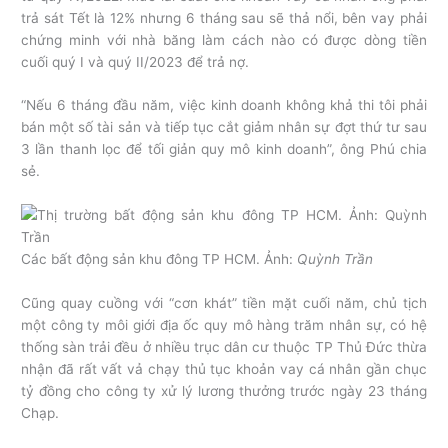
trả sát Tết là 12% nhưng 6 tháng sau sẽ thả nổi, bên vay phải
chứng minh với nhà băng làm cách nào có được dòng tiền
cuối quý I và quý II/2023 để trả nợ.
“Nếu 6 tháng đầu năm, việc kinh doanh không khả thi tôi phải
bán một số tài sản và tiếp tục cắt giảm nhân sự đợt thứ tư sau
3 lần thanh lọc để tối giản quy mô kinh doanh”, ông Phú chia
sẻ.
Các bất động sản khu đông TP HCM. Ảnh:
Quỳnh Trần
Cũng quay cuồng với “cơn khát” tiền mặt cuối năm, chủ tịch
một công ty môi giới địa ốc quy mô hàng trăm nhân sự, có hệ
thống sàn trải đều ở nhiều trục dân cư thuộc TP Thủ Đức thừa
nhận đã rất vất vả chạy thủ tục khoản vay cá nhân gần chục
tỷ đồng cho công ty xử lý lương thưởng trước ngày 23 tháng
Chạp.