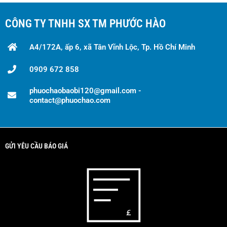
CÔNG TY TNHH SX TM PHƯỚC HÀO
A4/172A, ấp 6, xã Tân Vĩnh Lộc, Tp. Hồ Chí Minh
0909 672 858
phuochaobaobi120@gmail.com -
contact@phuochao.com
GỬI YÊU CẦU BÁO GIÁ