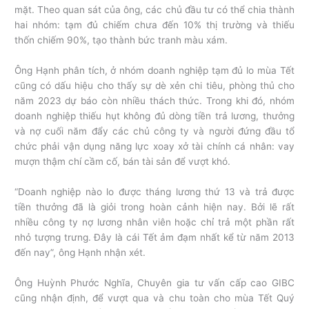
mặt. Theo quan sát của ông, các chủ đầu tư có thể chia thành
hai nhóm: tạm đủ chiếm chưa đến 10% thị trường và thiếu
thốn chiếm 90%, tạo thành bức tranh màu xám.
Ông Hạnh phân tích, ở nhóm doanh nghiệp tạm đủ lo mùa Tết
cũng có dấu hiệu cho thấy sự dè xẻn chi tiêu, phòng thủ cho
năm 2023 dự báo còn nhiều thách thức. Trong khi đó, nhóm
doanh nghiệp thiếu hụt không đủ dòng tiền trả lương, thưởng
và nợ cuối năm đẩy các chủ công ty và người đứng đầu tổ
chức phải vận dụng năng lực xoay xở tài chính cá nhân: vay
mượn thậm chí cầm cố, bán tài sản để vượt khó.
“Doanh nghiệp nào lo được tháng lương thứ 13 và trả được
tiền thưởng đã là giỏi trong hoàn cảnh hiện nay. Bởi lẽ rất
nhiều công ty nợ lương nhân viên hoặc chỉ trả một phần rất
nhỏ tượng trưng. Đây là cái Tết ảm đạm nhất kể từ năm 2013
đến nay”, ông Hạnh nhận xét.
Ông Huỳnh Phước Nghĩa, Chuyên gia tư vấn cấp cao GIBC
cũng nhận định, để vượt qua và chu toàn cho mùa Tết Quý