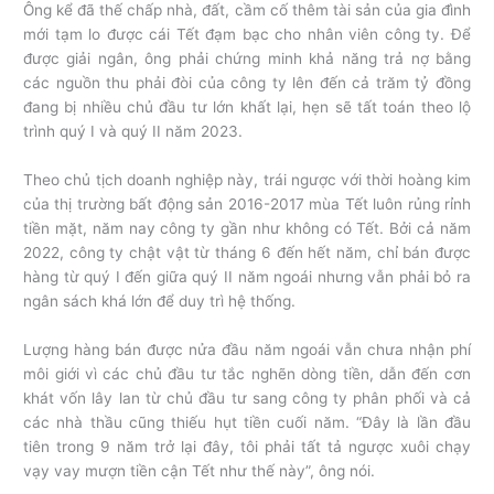
Ông kể đã thế chấp nhà, đất, cầm cố thêm tài sản của gia đình
mới tạm lo được cái Tết đạm bạc cho nhân viên công ty. Để
được giải ngân, ông phải chứng minh khả năng trả nợ bằng
các nguồn thu phải đòi của công ty lên đến cả trăm tỷ đồng
đang bị nhiều chủ đầu tư lớn khất lại, hẹn sẽ tất toán theo lộ
trình quý I và quý II năm 2023.
Theo chủ tịch doanh nghiệp này, trái ngược với thời hoàng kim
của thị trường bất động sản 2016-2017 mùa Tết luôn rủng rỉnh
tiền mặt, năm nay công ty gần như không có Tết. Bởi cả năm
2022, công ty chật vật từ tháng 6 đến hết năm, chỉ bán được
hàng từ quý I đến giữa quý II năm ngoái nhưng vẫn phải bỏ ra
ngân sách khá lớn để duy trì hệ thống.
Lượng hàng bán được nửa đầu năm ngoái vẫn chưa nhận phí
môi giới vì các chủ đầu tư tắc nghẽn dòng tiền, dẫn đến cơn
khát vốn lây lan từ chủ đầu tư sang công ty phân phối và cả
các nhà thầu cũng thiếu hụt tiền cuối năm. “Đây là lần đầu
tiên trong 9 năm trở lại đây, tôi phải tất tả ngược xuôi chạy
vạy vay mượn tiền cận Tết như thế này”, ông nói.