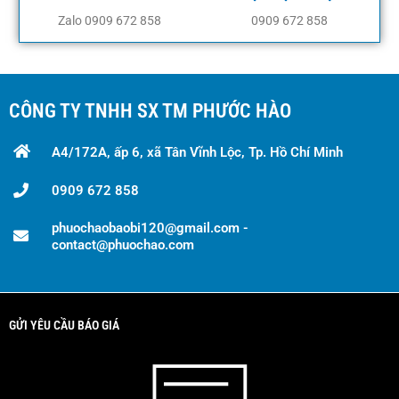
Zalo 0909 672 858
0909 672 858
CÔNG TY TNHH SX TM PHƯỚC HÀO
A4/172A, ấp 6, xã Tân Vĩnh Lộc, Tp. Hồ Chí Minh
0909 672 858
phuochaobaobi120@gmail.com -
contact@phuochao.com
GỬI YÊU CẦU BÁO GIÁ