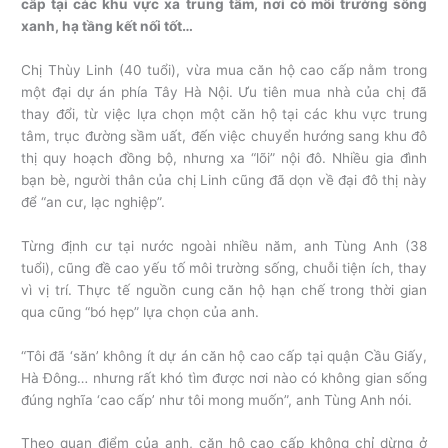
cấp tại các khu vực xa trung tâm, nơi có môi trường sống
xanh, hạ tầng kết nối tốt…
Chị Thùy Linh (40 tuổi), vừa mua căn hộ cao cấp nằm trong
một đại dự án phía Tây Hà Nội. Ưu tiên mua nhà của chị đã
thay đổi, từ việc lựa chọn một căn hộ tại các khu vực trung
tâm, trục đường sầm uất, đến việc chuyển hướng sang khu đô
thị quy hoạch đồng bộ, nhưng xa “lõi” nội đô. Nhiều gia đình
bạn bè, người thân của chị Linh cũng đã dọn về đại đô thị này
để “an cư, lạc nghiệp”.
Từng định cư tại nước ngoài nhiều năm, anh Tùng Anh (38
tuổi), cũng đề cao yếu tố môi trường sống, chuỗi tiện ích, thay
vì vị trí. Thực tế nguồn cung căn hộ hạn chế trong thời gian
qua cũng “bó hẹp” lựa chọn của anh.
“Tôi đã ‘săn’ không ít dự án căn hộ cao cấp tại quận Cầu Giấy,
Hà Đông… nhưng rất khó tìm được nơi nào có không gian sống
đúng nghĩa ‘cao cấp’ như tôi mong muốn”, anh Tùng Anh nói.
Theo quan điểm của anh, căn hộ cao cấp không chỉ dừng ở