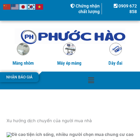
Nhảy
Chứng nhận
0909 672
tới
chất lượng
858
nội
dung
Màng nhôm
Máy ép màng
Dây đai
Menu
NHẬN BÁO GIÁ
Xu hướng dịch chuyển của người mua nhà
Đề cao tiện ích sống, nhiều người chọn mua chung cư cao