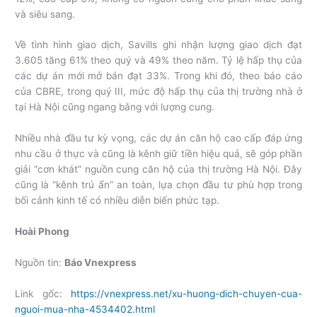
và siêu sang.
Về tình hình giao dịch, Savills ghi nhận lượng giao dịch đạt
3.605 tăng 61% theo quý và 49% theo năm. Tỷ lệ hấp thụ của
các dự án mới mở bán đạt 33%. Trong khi đó, theo báo cáo
của CBRE, trong quý III, mức độ hấp thụ của thị trường nhà ở
tại Hà Nội cũng ngang bằng với lượng cung.
Nhiều nhà đầu tư kỳ vọng, các dự án căn hộ cao cấp đáp ứng
nhu cầu ở thực và cũng là kênh giữ tiền hiệu quả, sẽ góp phần
giải “cơn khát” nguồn cung căn hộ của thị trường Hà Nội. Đây
cũng là “kênh trú ẩn” an toàn, lựa chọn đầu tư phù hợp trong
bối cảnh kinh tế có nhiều diễn biến phức tạp.
Hoài Phong
Nguồn tin:
Báo Vnexpress
Link gốc:
https://vnexpress.net/xu-huong-dich-chuyen-cua-
nguoi-mua-nha-4534402.html