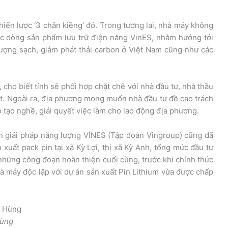
hiến lược ‘3 chân kiềng’ đó. Trong tương lai, nhà máy không
ác dòng sản phẩm lưu trữ điện năng VinES, nhằm hướng tới
 lượng sạch, giảm phát thải carbon ở Việt Nam cũng như các
cho biết tỉnh sẽ phối hợp chặt chẽ với nhà đầu tư, nhà thầu
ết. Ngoài ra, địa phương mong muốn nhà đầu tư đề cao trách
 tạo nghề, giải quyết việc làm cho lao động địa phương.
n giải pháp năng lượng VINES (Tập đoàn Vingroup) cũng đã
xuất pack pin tại xã Kỳ Lợi, thị xã Kỳ Anh, tổng mức đầu tư
những công đoạn hoàn thiện cuối cùng, trước khi chính thức
hà máy độc lập với dự án sản xuất Pin Lithium vừa được chấp
ùng