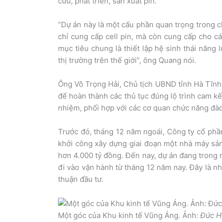
cứu, phát triển, sản xuất pin.
“Dự án này là một cấu phần quan trọng trong c
chỉ cung cấp cell pin, mà còn cung cấp cho c
mục tiêu chung là thiết lập hệ sinh thái năng
thị trường trên thế giới”, ông Quang nói.
Ông Võ Trọng Hải, Chủ tịch UBND tỉnh Hà Tĩnh, 
để hoàn thành các thủ tục đúng lộ trình cam k
nhiệm, phối hợp với các cơ quan chức năng đào
Trước đó, tháng 12 năm ngoái, Công ty cổ phầ
khởi công xây dựng giai đoạn một nhà máy sản 
hơn 4.000 tỷ đồng. Đến nay, dự án đang trong 
đi vào vận hành từ tháng 12 năm nay. Đây là n
thuận đầu tư.
Một góc của Khu kinh tế Vũng Áng. Ảnh:
Đức H