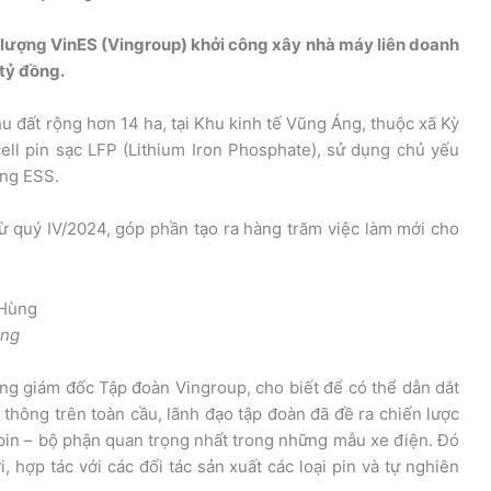
 lượng VinES (Vingroup) khởi công xây nhà máy liên doanh
 tỷ đồng.
hu đất rộng hơn 14 ha, tại Khu kinh tế Vũng Áng, thuộc xã Kỳ
ell pin sạc LFP (Lithium Iron Phosphate), sử dụng chủ yếu
ăng ESS.
 từ quý IV/2024, góp phần tạo ra hàng trăm việc làm mới cho
ùng
g giám đốc Tập đoàn Vingroup, cho biết để có thể dẫn dắt
thông trên toàn cầu, lãnh đạo tập đoàn đã đề ra chiến lược
in – bộ phận quan trọng nhất trong những mẫu xe điện. Đó
i, hợp tác với các đối tác sản xuất các loại pin và tự nghiên