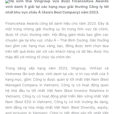
Hệ sinh thái Vingroup vừa được FinanceAsia Awards
vinh danh 5 giải tại các hạng mục giải thưởng Công ty tốt
nhất khu vực châu Á (Asia’s Best Company) năm 2023.
FinanceAsia Awards công bố danh hiệu cho năm 2023. Đây là
một trong những giải thưởng uy tín trong lĩnh vực tài chính,
được tổ chức thường niên. Hội đồng giám khảo bao gồm các
chuyên gia tại khu vực châu Á – Thái Bình Dương. Giải thưởng
bao gồm các hạng mục vàng, bạc, đồng được bình chọn dựa
trên kết quả khảo sát với các khách hàng và dữ liệu được thu
thập đối với những tổ chức tài chính lớn.
Trong bảng xếp hạng năm 2023, Vingroup, VinFast và
Vinhomes lần lượt được vinh danh tại các vị trí cao nhất của 5
hạng mục, gồm: Công ty được quản lý tốt nhất Việt Nam (Best
Managed Company in Vietnam); Công ty có hoạt động quan
hệ nhà đầu tư tốt nhất Việt Nam (Best Investor Relations in
Vietnam); Công ty có hoạt động phát triển bền vững nhất Việt
Nam (Best ESG in Vietnam); Công ty có môi trường đa dạng,
bình đẳng và hòa nhập nhất Việt Nam (Best Diversity, equity,
and inclusion in Vietnam); Công ty bất động sản tốt nhất Việt