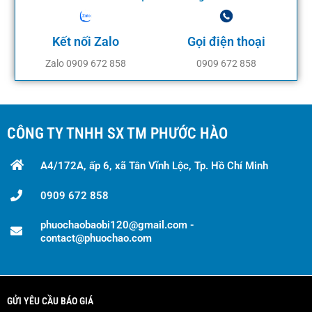
Kết nối Zalo
Gọi điện thoại
Zalo 0909 672 858
0909 672 858
CÔNG TY TNHH SX TM PHƯỚC HÀO
A4/172A, ấp 6, xã Tân Vĩnh Lộc, Tp. Hồ Chí Minh
0909 672 858
phuochaobaobi120@gmail.com -
contact@phuochao.com
GỬI YÊU CẦU BÁO GIÁ