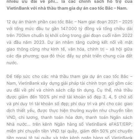
nhiều ưu đãi về phí… là các chính sách hỗ trợ của
VietinBank với nhà thầu tham gia dự án cao tốc Bắc – Nam.
12 dự án thành phần cao tốc Bắc – Nam giai đoạn 2021 – 2025
với tổng mức đầu tư gần 147.000 tỷ đồng và tổng chiều dài
trên 700km chuẩn bị khởi công trong giai đoạn cuối năm 2022
và đầu năm 2023. Dự án nhằm tăng cường kết nối về mặt
giao thông cũng như kinh tế, văn hóa, chính trị – xã hội giữa
các địa phương; qua đó thúc đẩy sự phát triển chung của đất
nước.
Để tiếp sức cho các nhà thầu tham gia dự án cao tốc Bắc –
Nam, VietinBank xây dựng giải pháp tài chính trọn gói gồm các
ưu đãi về phí và chính sách cấp tín dụng. Cụ thể, nhà thầu
được giảm đến 100% phí mở tài khoản số đẹp 3, 4, 5 chữ số
và phí duy trì tài khoản số đẹp; phí duy trì và phí cho các giao
dịch thiết yếu, được thực hiện thường xuyên như chuyển tiền
VND, chi lương, thanh toán hóa đơn, thanh toán Ngân sách
Nhà nước… trên kênh Ngân hàng số VietinBank eFAST/ERP;
miễn phí chuyển tiền VND tại quầy, giảm đến 50% phí chuyển
tiền ngoại tệ tại quầy và trên kênh ngân hàng số VietinBank