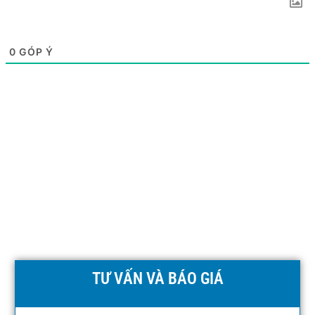
0
GÓP Ý
TƯ VẤN VÀ BÁO GIÁ