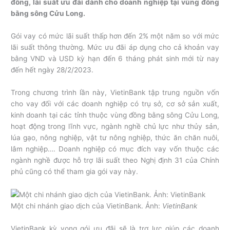
đồng, lãi suất ưu đãi dành cho doanh nghiệp tại vùng đồng
bằng sông Cửu Long.
Gói vay có mức lãi suất thấp hơn đến 2% một năm so với mức
lãi suất thông thường. Mức ưu đãi áp dụng cho cả khoản vay
bằng VND và USD kỳ hạn đến 6 tháng phát sinh mới từ nay
đến hết ngày 28/2/2023.
Trong chương trình lần này, VietinBank tập trung nguồn vốn
cho vay đối với các doanh nghiệp có trụ sở, cơ sở sản xuất,
kinh doanh tại các tỉnh thuộc vùng đồng bằng sông Cửu Long,
hoạt động trong lĩnh vực, ngành nghề chủ lực như thủy sản,
lúa gạo, nông nghiệp, vật tư nông nghiệp, thức ăn chăn nuôi,
lâm nghiệp…. Doanh nghiệp có mục đích vay vốn thuộc các
ngành nghề được hỗ trợ lãi suất theo Nghị định 31 của Chính
phủ cũng có thể tham gia gói vay này.
Một chi nhánh giao dịch của VietinBank. Ảnh:
VietinBank
VietinBank kỳ vọng gói ưu đãi sẽ là trợ lực giúp các doanh