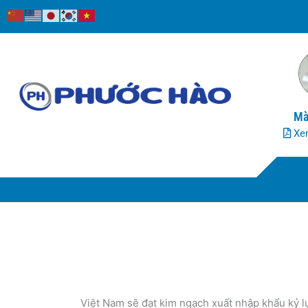
Nhảy
tới
nội
dung
Mà
Xem
Việt Nam sẽ đạt kim ngạch xuất nhập khẩu kỷ 