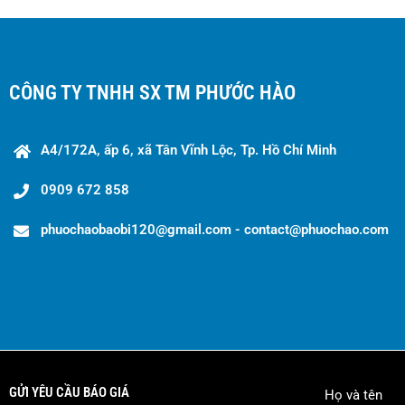
CÔNG TY TNHH SX TM PHƯỚC HÀO
A4/172A, ấp 6, xã Tân Vĩnh Lộc, Tp. Hồ Chí Minh
0909 672 858
phuochaobaobi120@gmail.com - contact@phuochao.com
GỬI YÊU CẦU BÁO GIÁ
Họ và tên