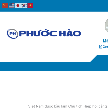
Nhảy
tới
nội
dung
Mà
Xem
Việt Nam được bầu làm Chủ tịch Hiệp hội cản