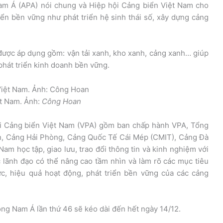
am Á (APA) nói chung và Hiệp hội Cảng biển Việt Nam cho
riển bền vững như phát triển hệ sinh thái số, xây dựng cảng
ể được áp dụng gồm: vận tải xanh, kho xanh, cảng xanh… giúp
hát triển kinh doanh bền vững.
ệt Nam. Ảnh:
Công Hoan
ội Cảng biển Việt Nam (VPA) gồm ban chấp hành VPA, Tổng
n, Cảng Hải Phòng, Cảng Quốc Tế Cái Mép (CMIT), Cảng Đà
Nam học tập, giao lưu, trao đổi thông tin và kinh nghiệm với
 lãnh đạo có thể nâng cao tầm nhìn và làm rõ các mục tiêu
c, hiệu quả hoạt động, phát triển bền vững của các cảng
ng Nam Á lần thứ 46 sẽ kéo dài đến hết ngày 14/12.