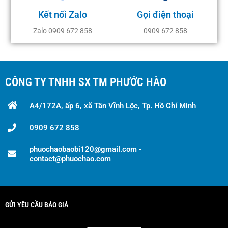
Kết nối Zalo
Gọi điện thoại
Zalo 0909 672 858
0909 672 858
CÔNG TY TNHH SX TM PHƯỚC HÀO
A4/172A, ấp 6, xã Tân Vĩnh Lộc, Tp. Hồ Chí Minh
0909 672 858
phuochaobaobi120@gmail.com -
contact@phuochao.com
GỬI YÊU CẦU BÁO GIÁ