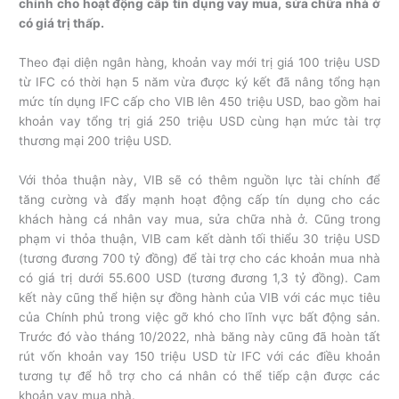
chính cho hoạt động cấp tín dụng vay mua, sửa chữa nhà ở
có giá trị thấp.
Theo đại diện ngân hàng, khoản vay mới trị giá 100 triệu USD
từ IFC có thời hạn 5 năm vừa được ký kết đã nâng tổng hạn
mức tín dụng IFC cấp cho VIB lên 450 triệu USD, bao gồm hai
khoản vay tổng trị giá 250 triệu USD cùng hạn mức tài trợ
thương mại 200 triệu USD.
Với thỏa thuận này, VIB sẽ có thêm nguồn lực tài chính để
tăng cường và đẩy mạnh hoạt động cấp tín dụng cho các
khách hàng cá nhân vay mua, sửa chữa nhà ở. Cũng trong
phạm vi thỏa thuận, VIB cam kết dành tối thiểu 30 triệu USD
(tương đương 700 tỷ đồng) để tài trợ cho các khoản mua nhà
có giá trị dưới 55.600 USD (tương đương 1,3 tỷ đồng). Cam
kết này cũng thể hiện sự đồng hành của VIB với các mục tiêu
của Chính phủ trong việc gỡ khó cho lĩnh vực bất động sản.
Trước đó vào tháng 10/2022, nhà băng này cũng đã hoàn tất
rút vốn khoản vay 150 triệu USD từ IFC với các điều khoản
tương tự để hỗ trợ cho cá nhân có thể tiếp cận được các
khoản vay mua nhà.