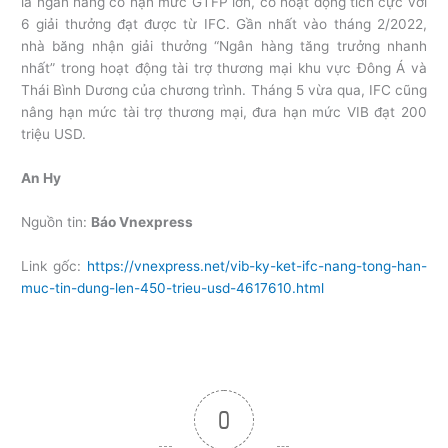
là ngân hàng có hạn mức GTFP lớn, có hoạt động tích cực với
6 giải thưởng đạt được từ IFC. Gần nhất vào tháng 2/2022,
nhà băng nhận giải thưởng “Ngân hàng tăng trưởng nhanh
nhất” trong hoạt động tài trợ thương mại khu vực Đông Á và
Thái Bình Dương của chương trình. Tháng 5 vừa qua, IFC cũng
nâng hạn mức tài trợ thương mại, đưa hạn mức VIB đạt 200
triệu USD.
An Hy
Nguồn tin:
Báo Vnexpress
Link gốc:
https://vnexpress.net/vib-ky-ket-ifc-nang-tong-han-
muc-tin-dung-len-450-trieu-usd-4617610.html
0