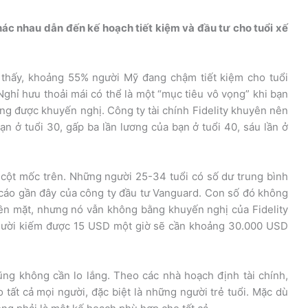
khác nhau dẫn đến kế hoạch tiết kiệm và đầu tư cho tuổi xế
 thấy, khoảng 55% người Mỹ đang chậm tiết kiệm cho tuổi
Nghỉ hưu thoải mái có thể là một “mục tiêu vô vọng” khi bạn
ờng được khuyến nghị. Công ty tài chính Fidelity khuyên nên
ạn ở tuổi 30, gấp ba lần lương của bạn ở tuổi 40, sáu lần ở
ột mốc trên. Những người 25-34 tuổi có số dư trung bình
 cáo gần đây của công ty đầu tư Vanguard. Con số đó không
iền mặt, nhưng nó vẫn không bằng khuyến nghị của Fidelity
gười kiếm được 15 USD một giờ sẽ cần khoảng 30.000 USD
ng không cần lo lắng. Theo các nhà hoạch định tài chính,
ất cả mọi người, đặc biệt là những người trẻ tuổi. Mặc dù