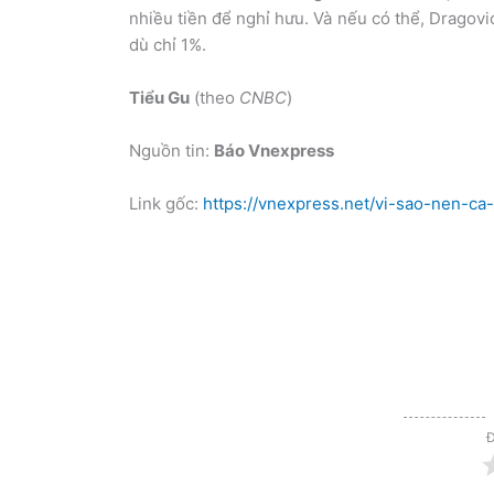
nhiều tiền để nghỉ hưu. Và nếu có thể, Dragov
dù chỉ 1%.
Tiểu Gu
(theo
CNBC
)
Nguồn tin:
Báo Vnexpress
Link gốc:
https://vnexpress.net/vi-sao-nen-c
Đ