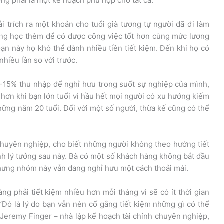
ng phải là một kế hoạch phù hợp cho tất cả.
 trích ra một khoản cho tuổi già tương tự người đã đi làm
ng học thêm để có được công việc tốt hơn cùng mức lương
đoạn này họ khó thể dành nhiều tiền tiết kiệm. Đến khi họ có
nhiều lần so với trước.
-15% thu nhập để nghỉ hưu trong suốt sự nghiệp của mình,
 hơn khi bạn lớn tuổi vì hầu hết mọi người có xu hướng kiếm
hững năm 20 tuổi. Đối với một số người, thừa kế cũng có thể
chuyên nghiệp, cho biết những người không theo hướng tiết
nh lý tưởng sau này. Bà có một số khách hàng không bắt đầu
Nhưng nhóm này vẫn đang nghỉ hưu một cách thoải mái.
ng phải tiết kiệm nhiều hơn mỗi tháng vì sẽ có ít thời gian
“Đó là lý do bạn vẫn nên cố gắng tiết kiệm những gì có thể
”, Jeremy Finger – nhà lập kế hoạch tài chính chuyên nghiệp,