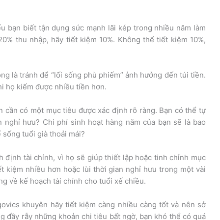
ếu bạn biết tận dụng sức mạnh lãi kép trong nhiều năm làm
20% thu nhập, hãy tiết kiệm 10%. Không thể tiết kiệm 10%,
ọng là tránh để “lối sống phù phiếm” ảnh hưởng đến túi tiền.
hi họ kiếm được nhiều tiền hơn.
 cần có một mục tiêu được xác định rõ ràng. Bạn có thể tự
n nghỉ hưu? Chi phí sinh hoạt hàng năm của bạn sẽ là bao
 sống tuổi già thoải mái?
định tài chính, vì họ sẽ giúp thiết lập hoặc tinh chỉnh mục
ết kiệm nhiều hơn hoặc lùi thời gian nghỉ hưu trong một vài
ng về kế hoạch tài chính cho tuổi xế chiều.
ovics khuyên hãy tiết kiệm càng nhiều càng tốt và nên sở
ng đầy rẫy những khoản chi tiêu bất ngờ, bạn khó thể có quá