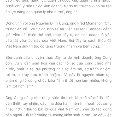
cao hiệu quả, năng lực quản trị quốc gia, quản lý nhà nước.
“Phải chú ý đến tự do kinh doanh, tự do thị trường vì nó sẽ tạo
áp lực nâng cao quản lý nhà nước”, ông nói.
Đồng tình với ông Nguyễn Đình Cung, ông Fred Mcmahon, Chủ
trì nghiên cứu về tự do kinh tế tại Viện Fraser (Canada) đánh
giá, việc cải thiện thể chế, thúc đẩy tự do kinh doanh là yêu
cầu tất yếu lúc này của Việt Nam. Bởi đây là cách thức để
Việt Nam duy trì tốc độ tăng trưởng nhanh và bền vững.
Bên cạnh câu chuyện thúc đẩy tự do kinh doanh, ông Cung
còn lưu ý cần sớm hoá giải các nỗi sợ của công chức nhà
nước, nhất là tại địa phương như sợ làm sai, sợ trách nhiệm,
rủi ro, bị truy cứu trách nhiệm… Vì đây là nguyên nhân tạo
phản ứng từ công chức kiểu “làm ít tốt hơn làm nhiều, không
làm tốt hơn làm”.
Ông Cung cũng cho rằng, việc ổn định kinh tế vĩ mô là điều
cần thiết, tuy nhiên, các nhà điều hành nên linh hoạt, bớt cứng
nhắc hơn. “Những bất lợi của Việt Nam chủ yếu do tác động
bên ngoài – là thứ chúng ta không kiểm soát được. Do đó, việc