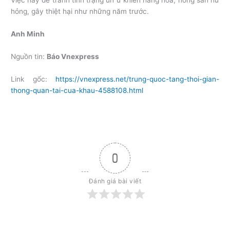
Việc này để tránh tình trạng ùn ứ khiến hàng hóa, nông sản hư
hỏng, gây thiệt hại như những năm trước.
Anh Minh
Nguồn tin:
Báo Vnexpress
Link gốc:
https://vnexpress.net/trung-quoc-tang-thoi-gian-
thong-quan-tai-cua-khau-4588108.html
0
Đánh giá bài viết