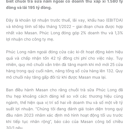
biết chuỗi trà sữa năm ngoái có doanh thu xấp xỉ 1.580 tỷ
đồng và lãi 195 tỷ đồng.
Đây là khoản lợi nhuận trước thuế, lãi vay, khấu hao (EBITDA)
và không tính số liệu tháng 1/2022 – giai đoạn chưa được hợp
nhất vào Masan. Phúc Long đóng góp 2% doanh thu và 1,3%
lợi nhuận cho công ty mẹ.
Phúc Long năm ngoái đóng cửa các ki-ốt hoạt động kém hiệu
quả và chấp nhận tốn 42 tỷ đồng chi phí cho việc này. Tuy
nhiên, quy mô chuỗi vẫn trên đà tăng mạnh khi mở mới 25 cửa
hàng trong quý cuối năm, nâng tổng số cửa hàng lên 132. Quy
mô chuỗi này tăng gấp đôi từ khi được Masan mua lại.
Ban điều hành Masan cho rằng chuỗi trà sữa Phúc Long đã
thu hẹp khoảng cách đáng kể so với các thương hiệu cùng
ngành, thể hiện qua vị trí số hai về doanh thu và số một về tỷ
suất lợi nhuận. “Chúng tôi đang đánh giá toàn diện trong quý
đầu năm 2023 nhằm xác định mô hình hoạt động tối ưu trước
khi tiếp tục nhân rộng”, báo cáo của Masan công bố chiều
30/1 nêu.