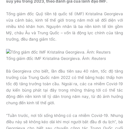
suy yếu trong 2023, theo đánh giá của lãnh đạo IMF.
Tổng giám đốc Quỹ tiền tệ quốc tế (IMF) Kristalina Georgieva
vừa cảnh báo, kinh tế thế giới trong năm mới sẽ đối diện với
nhiều khó khăn hơn. Nguyên nhân là ba nền kinh tế lớn gồm
Mỹ, châu Âu và Trung Quốc – vốn là động lực chính của tăng
trưởng, đều đang giảm tốc.
Tổng giám đốc IMF Kristalina Georgieva. Ảnh:
Reuters
Bà Georgieva cho biết, lần đầu tiên sau 40 năm, tốc độ tăng
trưởng của Trung Quốc năm 2022 có thể bằng hoặc thấp hơn
tốc độ tăng trưởng toàn cầu. Ngoài ra, các ca nhiễm Covid-19
dự kiến bùng phát tại đây trong những tháng tới có thể tác
động đến nền kinh tế tỷ dân trong năm nay, từ đó ảnh hưởng
chung đến kinh tế thế giới.
“Tuần trước, nơi tôi sống không có ca nhiễm Covid-19. Nhưng
điều này sẽ không kéo dài khi mọi người bắt đầu đi du lịch”, bà
Georgieva cho biết sau chuyến công tác Trung Quốc cuối