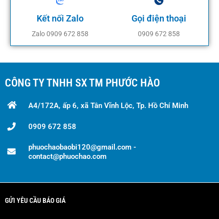
Kết nối Zalo
Gọi điện thoại
Zalo 0909 672 858
0909 672 858
CÔNG TY TNHH SX TM PHƯỚC HÀO
A4/172A, ấp 6, xã Tân Vĩnh Lộc, Tp. Hồ Chí Minh
0909 672 858
phuochaobaobi120@gmail.com -
contact@phuochao.com
GỬI YÊU CẦU BÁO GIÁ