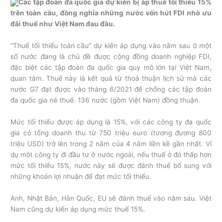
Các tập đoàn đa quốc gia dự kiến bị áp thuế tối thiểu 15%
trên toàn cầu, đồng nghĩa những nước vốn hút FDI nhờ ưu
đãi thuế như Việt Nam đau đầu.
“Thuế tối thiểu toàn cầu” dự kiến áp dụng vào năm sau ở một
số nước đang là chủ đề được cộng đồng doanh nghiệp FDI,
đặc biệt các tập đoàn đa quốc gia quy mô lớn tại Việt Nam,
quan tâm. Thuế này là kết quả từ thoả thuận lịch sử mà các
nước G7 đạt được vào tháng 6/2021 để chống các tập đoàn
đa quốc gia né thuế. 136 nước (gồm Việt Nam) đồng thuận.
Mức tối thiểu được áp dụng là 15%, với các công ty đa quốc
gia có tổng doanh thu từ 750 triệu euro (tương đương 800
triệu USD) trở lên trong 2 năm của 4 năm liền kề gần nhất. Ví
dụ một công ty đi đầu tư ở nước ngoài, nếu thuế ở đó thấp hơn
mức tối thiểu 15%, nước này sẽ được đánh thuế bổ sung với
những khoản lợi nhuận để đạt mức tối thiểu.
Anh, Nhật Bản, Hàn Quốc, EU sẽ đánh thuế vào năm sau. Việt
Nam cũng dự kiến áp dụng mức thuế 15%.