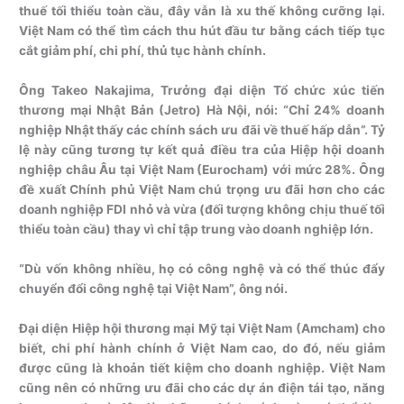
thuế tối thiểu toàn cầu, đây vẫn là xu thế không cưỡng lại.
Việt Nam có thể tìm cách thu hút đầu tư bằng cách tiếp tục
cắt giảm phí, chi phí, thủ tục hành chính.
Ông Takeo Nakajima, Trưởng đại diện Tổ chức xúc tiến
thương mại Nhật Bản (Jetro) Hà Nội, nói: “Chỉ 24% doanh
nghiệp Nhật thấy các chính sách ưu đãi về thuế hấp dẫn”. Tỷ
lệ này cũng tương tự kết quả điều tra của Hiệp hội doanh
nghiệp châu Âu tại Việt Nam (Eurocham) với mức 28%. Ông
đề xuất Chính phủ Việt Nam chú trọng ưu đãi hơn cho các
doanh nghiệp FDI nhỏ và vừa (đối tượng không chịu thuế tối
thiểu toàn cầu) thay vì chỉ tập trung vào doanh nghiệp lớn.
“Dù vốn không nhiều, họ có công nghệ và có thể thúc đẩy
chuyển đổi công nghệ tại Việt Nam”, ông nói.
Đại diện Hiệp hội thương mại Mỹ tại Việt Nam (Amcham) cho
biết, chi phí hành chính ở Việt Nam cao, do đó, nếu giảm
được cũng là khoản tiết kiệm cho doanh nghiệp. Việt Nam
cũng nên có những ưu đãi cho các dự án điện tái tạo, năng