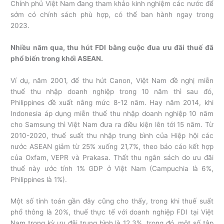
Chính phủ Việt Nam đang tham khảo kinh nghiệm các nước để
sớm có chính sách phù hợp, có thể ban hành ngay trong
2023.
Nhiều năm qua, thu hút FDI bằng cuộc
đua ưu đãi thuế
đã
phổ biến trong khối ASEAN.
Ví dụ, năm 2001, để thu hút Canon, Việt Nam đề nghị miễn
thuế thu nhập doanh nghiệp trong 10 năm thì sau đó,
Philippines đề xuất nâng mức 8-12 năm. Hay năm 2014, khi
Indonesia áp dụng miễn thuế thu nhập doanh nghiệp 10 năm
cho Samsung thì Việt Nam đưa ra điều kiện lên tới 15 năm. Từ
2010-2020, thuế suất thu nhập trung bình của Hiệp hội các
nước ASEAN giảm từ 25% xuống 21,7%, theo báo cáo kết hợp
của Oxfam, VEPR và Prakasa. Thất thu ngân sách do ưu đãi
thuế này ước tính 1% GDP ở Việt Nam (Campuchia là 6%,
Philippines là 1%).
Một số tính toán gần đây cũng cho thấy, trong khi thuế suất
phổ thông là 20%, thuế thực tế với doanh nghiệp FDI tại Việt
Nam trong kỳ ưu đãi trung bình là 12,3%, trong đó, một số tập