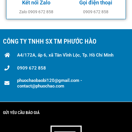
Kết nối Zalo
Gọi điện thoại
Zalo 0909 672 858
0909 672 858
CÔNG TY TNHH SX TM PHƯỚC HÀO
A4/172A, ấp 6, xã Tân Vĩnh Lộc, Tp. Hồ Chí Minh
0909 672 858
phuochaobaobi120@gmail.com -
contact@phuochao.com
GỬI YÊU CẦU BÁO GIÁ