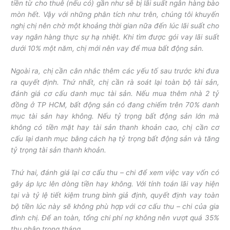
tiền từ cho thuê (nếu có) gần như sẽ bị lãi suất ngân hàng bào
mòn hết. Vậy với những phân tích như trên, chúng tôi khuyến
nghị chị nên chờ một khoảng thời gian nữa đến lúc lãi suất cho
vay ngân hàng thực sự hạ nhiệt. Khi tìm được gói vay lãi suất
dưới 10% một năm, chị mới nên vay để mua bất động sản.
Ngoài ra, chị cần cân nhắc thêm các yếu tố sau trước khi đưa
ra quyết định. Thứ nhất, chị cần rà soát lại toàn bộ tài sản,
đánh giá cơ cấu danh mục tài sản. Nếu mua thêm nhà 2 tỷ
đồng ở TP HCM, bất động sản có đang chiếm trên 70% danh
mục tài sản hay không. Nếu tỷ trọng bất động sản lớn mà
không có tiền mặt hay tài sản thanh khoản cao, chị cần cơ
cấu lại danh mục bằng cách hạ tỷ trọng bất động sản và tăng
tỷ trọng tài sản thanh khoản.
Thứ hai, đánh giá lại cơ cấu thu – chi để xem việc vay vốn có
gây áp lực lên dòng tiền hay không. Với tính toán lãi vay hiện
tại và tỷ lệ tiết kiệm trung bình giả định, quyết định vay toàn
bộ tiền lúc này sẽ không phù hợp với cơ cấu thu – chi của gia
đình chị. Để an toàn, tổng chi phí nợ không nên vượt quá 35%
thu nhập trong tháng.