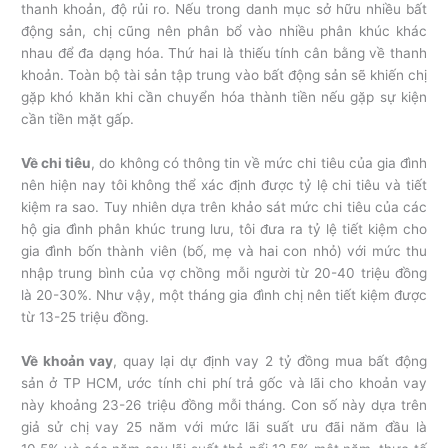
thanh khoản, độ rủi ro. Nếu trong danh mục sở hữu nhiều bất
động sản, chị cũng nên phân bổ vào nhiều phân khúc khác
nhau để đa dạng hóa. Thứ hai là thiếu tính cân bằng về thanh
khoản. Toàn bộ tài sản tập trung vào bất động sản sẽ khiến chị
gặp khó khăn khi cần chuyển hóa thành tiền nếu gặp sự kiện
cần tiền mặt gấp.
Về chi tiêu
, do không có thông tin về mức chi tiêu của gia đình
nên hiện nay tôi không thể xác định được tỷ lệ chi tiêu và tiết
kiệm ra sao. Tuy nhiên dựa trên khảo sát mức chi tiêu của các
hộ gia đình phân khúc trung lưu, tôi đưa ra tỷ lệ tiết kiệm cho
gia đình bốn thành viên (bố, mẹ và hai con nhỏ) với mức thu
nhập trung bình của vợ chồng mỗi người từ 20-40 triệu đồng
là 20-30%. Như vậy, một tháng gia đình chị nên tiết kiệm được
từ 13-25 triệu đồng.
Về khoản vay
, quay lại dự định vay 2 tỷ đồng mua bất động
sản ở TP HCM, ước tính chi phí trả gốc và lãi cho khoản vay
này khoảng 23-26 triệu đồng mỗi tháng. Con số này dựa trên
giả sử chị vay 25 năm với mức lãi suất ưu đãi năm đầu là