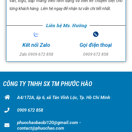
văn, logo, dập màng theo hình dạng và thiết kế chuyên biệt cho
từng khách hàng. Liên hệ ngay để nhận tư vấn chi tiết nhất.
Liên hệ Ms. Hường
Kết nối Zalo
Gọi điện thoại
Zalo 0909 672 858
0909 672 858
CÔNG TY TNHH SX TM PHƯỚC HÀO
A4/172A, ấp 6, xã Tân Vĩnh Lộc, Tp. Hồ Chí Minh
0909 672 858
phuochaobaobi120@gmail.com -
contact@phuochao.com