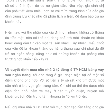
10,5% và các năm sau lãi suất thả nổi 12,5% một năm, thực tế
sẽ có chênh lệch do dư nợ giảm dần. Như vậy, gia đình chị
cần phải tiết kiệm nhiều hơn so với mức trung bình của các gia
đình trung lưu khác như đã phân tích ở trên, để đảm bảo trả nợ
khoản này.
Hiện nay, với thu nhập của gia đình chị nhưng không có thặng
dư tiền mặt, nên có thể chị đang phải trả một khoản nợ khác
hoặc đang đầu tư vào một tài sản khác. Tuy nhiên, mấu chốt
của vấn đề là khoản thặng dư hàng tháng của chị phải đủ để
trả nợ ngân hàng, cũng như có những khoản dự phòng cho
trường hợp khẩn cấp xảy ra.
Về quyết định mua căn nhà 2 tỷ đồng ở TP HCM bằng vay
vốn ngân hàng
, tôi cho rằng ở giai đoạn hiện tại có một số
điểm không phù hợp. Với số tiền 2 tỷ sẽ rất khó tìm được một
căn nhà ở khu vực gần trung tâm. Chị chỉ có thể tìm được nhà
diện tích nhỏ, hẻm xe máy ở các tuyến quận, huyện mà
khoảng cách đến trung tâm khoảng từ 15 km trở lên.
Nếu chị mua nhà ở TP HCM với mục đích tạo nền tảng cho gia