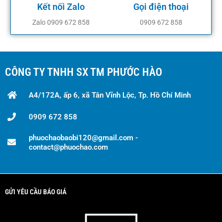
Kết nối Zalo
Gọi điện thoại
Zalo 0909 672 858
0909 672 858
CÔNG TY TNHH SX TM PHƯỚC HÀO
A4/172A, ấp 6, xã Tân Vĩnh Lộc, Tp. Hồ Chí Minh
0909 672 858
phuochaobaobi120@gmail.com -
contact@phuochao.com
GỬI YÊU CẦU BÁO GIÁ