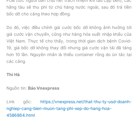
FOB (tức người bán chịu hết trách nhiệm khi tàu cập bến), các
hãng tàu sẽ thu phí từ chủ hàng nước ngoài, sau đó trả tiền
bốc dỡ cho cảng theo hợp đồng.
Do đó, việc điều chỉnh giá cước bốc dỡ không ảnh hưởng tới
giá cước vận chuyển, cũng như hàng hóa xuất nhập khẩu của
Việt Nam. Thực tế cho thấy, trong thời gian dịch bệnh Covid-
19, giá bốc dỡ không thay đổi nhưng giá cước vận tải đã tăng
hơn 10 lần. Nguyên nhân là thiếu container rỗng do ùn tắc tại
các cảng.
Thi Hà
Nguồn tin:
Báo Vnexpress
Link gốc:
https://vnexpress.net/that-thu-ty-usd-doanh-
nghiep-cang-bien-muon-tang-phi-xep-do-hang-hoa-
4586864.html