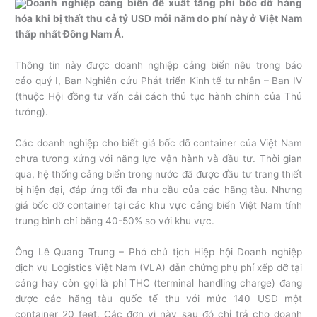
Doanh nghiệp cảng biển đề xuất tăng phí bốc dỡ hàng
hóa khi bị thất thu cả tỷ USD mỗi năm do phí này ở Việt Nam
thấp nhất Đông Nam Á.
Thông tin này được doanh nghiệp cảng biển nêu trong báo
cáo quý I, Ban Nghiên cứu Phát triển Kinh tế tư nhân – Ban IV
(thuộc Hội đồng tư vấn cải cách thủ tục hành chính của Thủ
tướng).
Các doanh nghiệp cho biết giá bốc dỡ container của Việt Nam
chưa tương xứng với năng lực vận hành và đầu tư. Thời gian
qua, hệ thống cảng biển trong nước đã được đầu tư trang thiết
bị hiện đại, đáp ứng tối đa nhu cầu của các hãng tàu. Nhưng
giá bốc dỡ container tại các khu vực cảng biển Việt Nam tính
trung bình chỉ bằng 40-50% so với khu vực.
Ông Lê Quang Trung – Phó chủ tịch Hiệp hội Doanh nghiệp
dịch vụ Logistics Việt Nam (VLA) dẫn chứng phụ phí xếp dỡ tại
cảng hay còn gọi là phí THC (terminal handling charge) đang
được các hãng tàu quốc tế thu với mức 140 USD một
container 20 feet. Các đơn vị này sau đó chỉ trả cho doanh