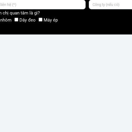
 chị quan tâm là gì?
 nhôm
Dây đeo
Máy ép