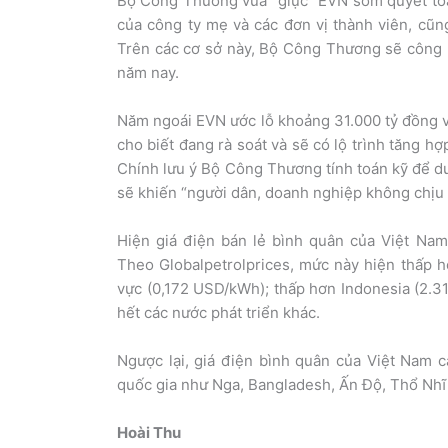
Bộ Công Thương vừa “giục” EVN sớm quyết toán
của công ty mẹ và các đơn vị thành viên, cũng
Trên các cơ sở này, Bộ Công Thương sẽ công bố
năm nay.
Năm ngoái EVN ước lỗ khoảng 31.000 tỷ đồng v
cho biết đang rà soát và sẽ có lộ trình tăng h
Chính lưu ý Bộ Công Thương tính toán kỹ để du
sẽ khiến “người dân, doanh nghiệp không chịu 
Hiện giá điện bán lẻ bình quân của Việt Na
Theo Globalpetrolprices, mức này hiện thấp h
vực (0,172 USD/kWh); thấp hơn Indonesia (2.
hết các nước phát triển khác.
Ngược lại, giá điện bình quân của Việt Nam c
quốc gia như Nga, Bangladesh, Ấn Độ, Thổ Nhĩ
Hoài Thu