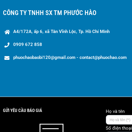
CÔNG TY TNHH SX TM PHƯỚC HÀO
A4/172A, ấp 6, xã Tân Vĩnh Lộc, Tp. Hồ Chí Minh
0909 672 858
phuochaobaobi120@gmail.com - contact@phuochao.com
GỬI YÊU CẦU BÁO GIÁ
Họ và tên
Số điện thoại