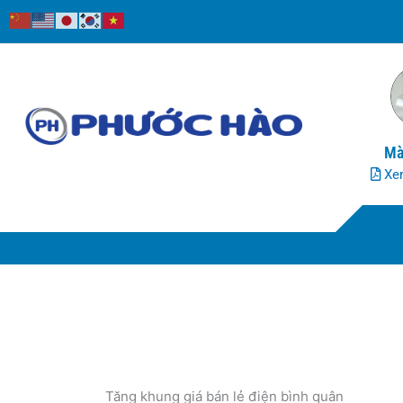
Nhảy
tới
nội
dung
Mà
Xem
Tăng khung giá bán lẻ điện bình quân