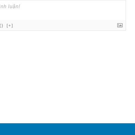
{}
[+]