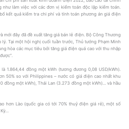
 chi phí sản xuất kinh doanh điện 2022, báo cáo tài chính
 như làm việc với các đơn vị kiểm toán độc lập kiểm toán.
 kết quả kiểm tra chi phí và tính toán phương án giá điện
à mới đây đã đề xuất tăng giá bán lẻ điện. Bộ Công Thương
ợp lý. Tại một hội nghị cuối tuần trước, Thủ tướng Phạm Minh
ng hòa các mục tiêu bởi tăng giá điện quá cao với thu nhập
được”.
m là 1.864,44 đồng một kWh (tương đương 0,08 USD/kWh).
ơn 50% so với Philippines – nước có giá điện cao nhất khu
310 đồng một kWh), Thái Lan (3.273 đồng một kWh)… và hầu
ao hơn Lào (quốc gia có tới 70% thuỷ điện giá rẻ), một số
 Kỳ…