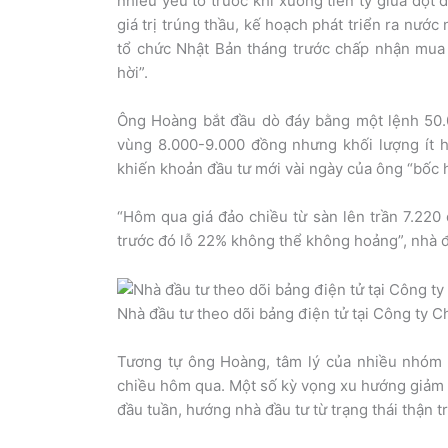
nhiều yếu tố trước khi xuống tiền tỷ giữa đợt
giá trị trúng thầu, kế hoạch phát triển ra nướ
tổ chức Nhật Bản tháng trước chấp nhận mua c
hời”.
Ông Hoàng bắt đầu dò đáy bằng một lệnh 50.
vùng 8.000-9.000 đồng nhưng khối lượng ít 
khiến khoản đầu tư mới vài ngày của ông “bốc hơ
“Hôm qua giá đảo chiều từ sàn lên trần 7.220 
trước đó lỗ 22% không thể không hoảng”, nhà đ
Nhà đầu tư theo dõi bảng điện tử tại Công ty 
Tương tự ông Hoàng, tâm lý của nhiều nhóm 
chiều hôm qua. Một số kỳ vọng xu hướng giảm 
đầu tuần, hướng nhà đầu tư từ trạng thái thận 