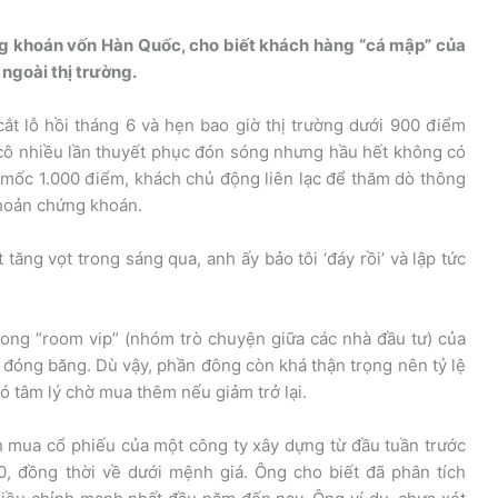
ng khoán vốn Hàn Quốc, cho biết khách hàng “cá mập” của
ngoài thị trường.
cắt lỗ hồi tháng 6 và hẹn bao giờ thị trường dưới 900 điểm
 cô nhiều lần thuyết phục đón sóng nhưng hầu hết không có
g mốc 1.000 điểm, khách chủ động liên lạc để thăm dò thông
khoản chứng khoán.
tăng vọt trong sáng qua, anh ấy bảo tôi ‘đáy rồi’ và lập tức
ong “room vip” (nhóm trò chuyện giữa các nhà đầu tư) của
 đóng băng. Dù vậy, phần đông còn khá thận trọng nên tỷ lệ
ó tâm lý chờ mua thêm nếu giảm trở lại.
mua cổ phiếu của một công ty xây dựng từ đầu tuần trước
, đồng thời về dưới mệnh giá. Ông cho biết đã phân tích