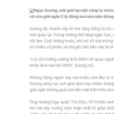
Ngọc Sương, môi giới tại một công ty chứ
cô vừa giải ngân 2 tỷ đồng sau nửa năm đứng 
Sương kể, khách này im hơi lặng tiếng từ lúc 
mới quay lại. Trong những đợt tăng ngắn hạn,
hồi âm. Cuối tháng trước, khi chỉ số vừa thủn
tin nhiều cổ phiếu và chuyển sẵn tiền vào tài 
“Lúc thị trường xuống 875 điểm rồi quay ngoắt 
khớp lệnh hai mã VN30”, Sương nói.
Không riêng người này mà nhiều nhà đầu tư tr
Sương cũng rục rịch giao dịch sau nhiều tháng
giải ngân không quá nửa tiền mặt hiện hữu và c
Ông Hoàng (ngụ quận Thủ Đức, TP HCM) canh 
khi mã này xuống mức thấp nhất từ giữa 2020