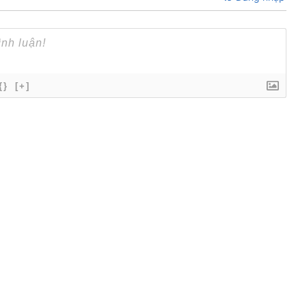
{}
[+]