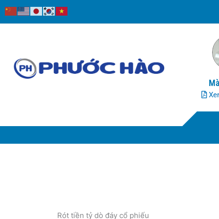
Nhảy
tới
nội
dung
Mà
Xem
Rót tiền tỷ dò đáy cổ phiếu