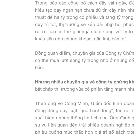
Trong báo cáo công bố cách đây vài ngày, C
hiệu tạo đáy ngắn hạn chưa đủ tin cậy nên nhà
thuật để hạ tỷ trọng cổ phiếu và tăng tỷ trọn
duy trì tốt, thị trường sẽ kéo dài nhịp hồi ph
rủi ro cao có thể giải ngân lướt sóng với tỷ 
khấu sâu như chứng khoán, dầu khí, bán lẻ”.
Đồng quan điểm, chuyên gia của Công ty Chứn
có thể mua lướt sóng tỷ trọng nhỏ ở những cổ 
bán.
Nhưng nhiều chuyên gia và công ty chứng kh
bất chấp thị trường vừa có phiên tăng mạnh nhấ
Theo ông Võ Công Minh, Giám đốc kinh doanh
động đúng quy luật “quả banh lông”, tức rơi x
xuất hiện những thông tin tích cực. Ông đánh 
sự vụ liên quan đến trái phiếu doanh nghiệp 
phiếu xuống mức thấp hơn giá trị sổ sách tron