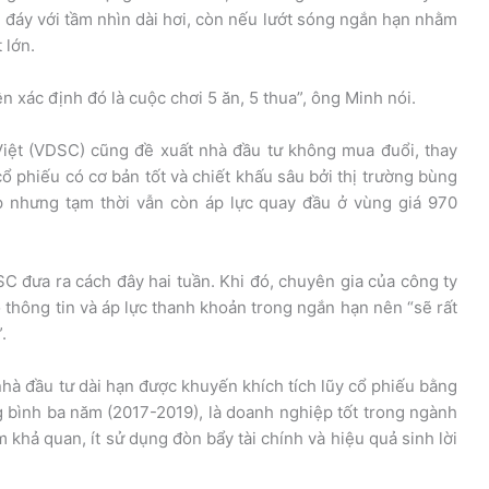
ò đáy với tầm nhìn dài hơi, còn nếu lướt sóng ngắn hạn nhằm
 lớn.
ên xác định đó là cuộc chơi 5 ăn, 5 thua”, ông Minh nói.
ệt (VDSC) cũng đề xuất nhà đầu tư không mua đuổi, thay
cổ phiếu có cơ bản tốt và chiết khấu sâu bởi thị trường bùng
p nhưng tạm thời vẫn còn áp lực quay đầu ở vùng giá 970
 đưa ra cách đây hai tuần. Khi đó, chuyên gia của công ty
o thông tin và áp lực thanh khoản trong ngắn hạn nên “sẽ rất
.
nhà đầu tư dài hạn được khuyến khích tích lũy cổ phiếu bằng
g bình ba năm (2017-2019), là doanh nghiệp tốt trong ngành
hả quan, ít sử dụng đòn bẩy tài chính và hiệu quả sinh lời