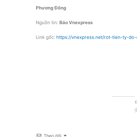
Phương Đông
Nguồn tin:
Báo Vnexpress
Link gốc:
https://vnexpress.net/rot-tien-ty-d
Đ
Theo dõi