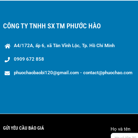
CÔNG TY TNHH SX TM PHƯỚC HÀO
A4/172A, ấp 6, xã Tân Vĩnh Lộc, Tp. Hồ Chí Minh
0909 672 858
phuochaobaobi120@gmail.com - contact@phuochao.com
GỬI YÊU CẦU BÁO GIÁ
Họ và tên