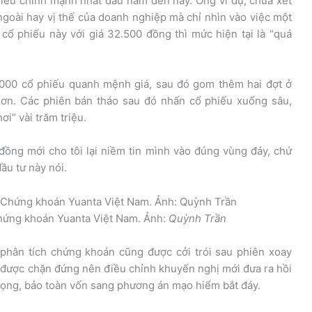
 điều chỉnh mạnh nhất đầu năm đến nay. Ông ví dụ, chưa xét
c ngoài hay vị thế của doanh nghiệp mà chỉ nhìn vào việc một
ổ phiếu này với giá 32.500 đồng thì mức hiện tại là “quá
000 cổ phiếu quanh mệnh giá, sau đó gom thêm hai đợt ở
hơn. Các phiên bán tháo sau đó nhấn cổ phiếu xuống sâu,
i” vài trăm triệu.
đồng mới cho tôi lại niềm tin mình vào đúng vùng đáy, chứ
ầu tư này nói.
Chứng khoán Yuanta Việt Nam. Ảnh:
Quỳnh Trần
phân tích chứng khoán cũng được cởi trói sau phiên xoay
được chặn đứng nên điều chỉnh khuyến nghị mới đưa ra hồi
trọng, bảo toàn vốn sang phương án mạo hiểm bắt đáy.