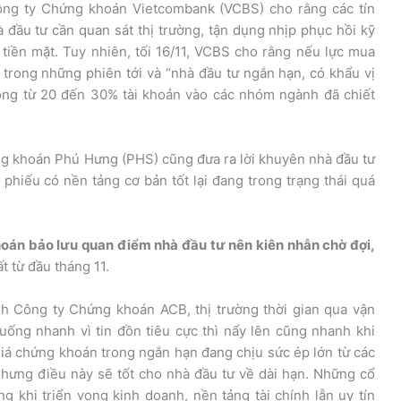
ông ty Chứng khoán Vietcombank (VCBS) cho rằng các tín
 đầu tư cần quan sát thị trường, tận dụng nhịp phục hồi kỹ
g tiền mặt. Tuy nhiên, tối 16/11, VCBS cho rằng nếu lực mua
ục trong những phiên tới và “nhà đầu tư ngắn hạn, có khẩu vị
trọng từ 20 đến 30% tài khoản vào các nhóm ngành đã chiết
g khoán Phú Hưng (PHS) cũng đưa ra lời khuyên nhà đầu tư
phiếu có nền tảng cơ bản tốt lại đang trong trạng thái quá
oán bảo lưu quan điểm nhà đầu tư nên kiên nhẫn chờ đợi,
t từ đầu tháng 11.
 Công ty Chứng khoán ACB, thị trường thời gian qua vận
uống nhanh vì tin đồn tiêu cực thì nẩy lên cũng nhanh khi
giá chứng khoán trong ngắn hạn đang chịu sức ép lớn từ các
nhưng điều này sẽ tốt cho nhà đầu tư về dài hạn. Những cổ
g khi triển vọng kinh doanh, nền tảng tài chính lẫn uy tín