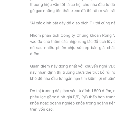
thương hiệu vẫn tốt là cơ hội cho nhà đầu tư d
gỡ gạc những tổn thất trước đó thì rủi ro vẫn rất
“Ai xác định bắt đáy để giao dịch T+ thì cũng n
Nhóm phân tích Công ty Chứng khoán Rồng Vi
vào đó chờ thêm các nhịp rung lắc để tích lũy 
nổ sau nhiều phiên chịu sức ép bán giải chấ
điểm.
Quan điểm này đồng nhất với khuyến nghị VDSC
này nhận định thị trường chưa thể trút bỏ rủi r
khó để nhà đầu tư ngắn hạn tìm kiếm lợi nhuận”
Do thị trường đã giảm sâu từ đỉnh 1.500 điểm, 
phễu lọc gồm: định giá P/E, P/B thấp hơn trun
khỏe hoặc doanh nghiệp khỏe trong ngành kém k
trên vốn cao.