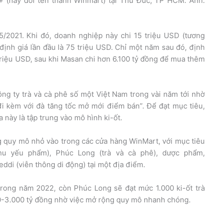
+ (nay đổi tên thành Winmart) tại Thủ Đức, TP HCM. Ảnh:
/2021. Khi đó, doanh nghiệp này chi 15 triệu USD (tương
ịnh giá lần đầu là 75 triệu USD. Chỉ một năm sau đó, định
triệu USD, sau khi Masan chi hơn 6.100 tỷ đồng để mua thêm
g ty trà và cà phê số một Việt Nam trong vài năm tới nhờ
đi kèm với đà tăng tốc mở mới điểm bán”. Để đạt mục tiêu,
 này là tập trung vào mô hình ki-ốt.
ng quy mô nhỏ vào trong các cửa hàng WinMart, với mục tiêu
hu yếu phẩm), Phúc Long (trà và cà phê), dược phẩm,
di (viễn thông di động) tại một địa điểm.
rong năm 2022, còn Phúc Long sẽ đạt mức 1.000 ki-ốt trà
00-3.000 tỷ đồng nhờ việc mở rộng quy mô nhanh chóng.