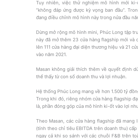
Tuy nhiên, việc thử nghiệm mô hình mới ki-
“không đáp ứng được kỳ vọng ban đầu”. Trong
đang điều chỉnh mô hình này trong nửa đầu nă
Dừng mở rộng mô hình mini, Phúc Long tập trun
này đã mở thêm 23 cửa hàng flagship mới và c
lên 111 cửa hàng đại diện thương hiệu và 21 cử
vào năm 2021.
Masan không giải thích thêm về quyết định d
thể thấy từ con số doanh thu và lợi nhuận.
Hệ thống Phúc Long mang về hơn 1.500 tỷ đồng
Trong khi đó, riêng nhóm cửa hàng flagship đạ
là, phần đóng góp của mô hình ki-ốt vào lợi nh
Theo Masan, các cửa hàng flagship đã mang lại
(tính theo chỉ tiêu EBITDA trên doanh thu) cấ
ngay cả khi so sánh với các chuỗi F&B trên t