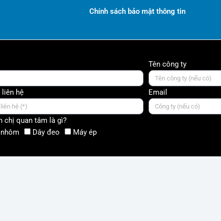
Chính sách bảo mật thông tin
Tên công ty
 liên hệ
Email
 chị quan tâm là gì?
 nhôm
Dây đeo
Máy ép