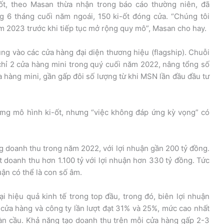
ốt, theo Masan thừa nhận trong báo cáo thường niên, đã
 6 tháng cuối năm ngoái, 150 ki-ốt đóng cửa. “Chúng tôi
m 2023 trước khi tiếp tục mở rộng quy mô”, Masan cho hay.
g vào các cửa hàng đại diện thương hiệu (flagship). Chuỗi
hỉ 2 cửa hàng mini trong quý cuối năm 2022, nâng tổng số
a hàng mini, gần gấp đôi số lượng từ khi MSN lần đầu đầu tư
ừng mô hình ki-ốt, nhưng “việc không đáp ứng kỳ vọng” có
 doanh thu trong năm 2022, với lợi nhuận gần 200 tỷ đồng.
t doanh thu hơn 1.100 tỷ với lợi nhuận hơn 330 tỷ đồng. Tức
uận có thể là con số âm.
 hiệu quả kinh tế trong top đầu, trong đó, biên lợi nhuận
p cửa hàng và công ty lần lượt đạt 31% và 25%, mức cao nhất
oàn cầu. Khả năng tạo doanh thu trên mỗi cửa hàng gấp 2-3