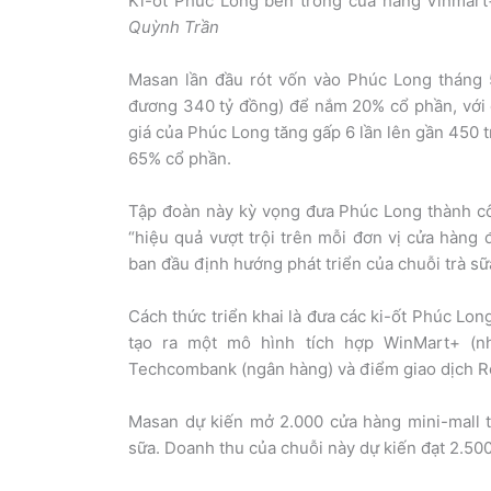
Ki-ốt Phúc Long bên trong cửa hàng Vinmart
Quỳnh Trần
Masan lần đầu rót vốn vào Phúc Long tháng 5
đương 340 tỷ đồng) để nắm 20% cổ phần, với đ
giá của Phúc Long tăng gấp 6 lần lên gần 450 
65% cổ phần.
Tập đoàn này kỳ vọng đưa Phúc Long thành côn
“hiệu quả vượt trội trên mỗi đơn vị cửa hàng 
ban đầu định hướng phát triển của chuỗi trà sữa
Cách thức triển khai là đưa các ki-ốt Phúc Lo
tạo ra một mô hình tích hợp WinMart+ (n
Techcombank (ngân hàng) và điểm giao dịch Red
Masan dự kiến mở 2.000 cửa hàng mini-mall t
sữa. Doanh thu của chuỗi này dự kiến đạt 2.5