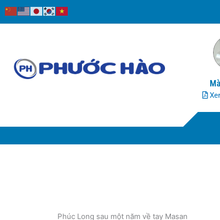
Nhảy
tới
nội
dung
Mà
Xem
Phúc Long sau một năm về tay Masan