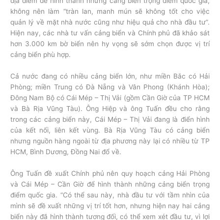
địa điểm để hình thành những cảng biển trọng điểm quốc gia,
không nên làm “tràn lan, manh mún sẽ không tốt cho việc
quản lý về mặt nhà nước cũng như hiệu quả cho nhà đầu tư”.
Hiện nay, các nhà tư vấn cảng biển và Chính phủ đã khảo sát
hơn 3.000 km bờ biển nên hy vọng sẽ sớm chọn được vị trí
cảng biển phù hợp.
Cả nước đang có nhiều cảng biển lớn, như miền Bắc có Hải
Phòng; miền Trung có Đà Nẵng và Vân Phong (Khánh Hòa);
Đông Nam Bộ có Cái Mép – Thị Vải (gồm Cần Giờ của TP HCM
và Bà Rịa Vũng Tàu). Ông Hiệp và ông Tuấn đều cho rằng
trong các cảng biển này, Cái Mép – Thị Vải đang là điển hình
của kết nối, liên kết vùng. Bà Rịa Vũng Tàu có cảng biển
nhưng nguồn hàng ngoài từ địa phương này lại có nhiều từ TP
HCM, Bình Dương, Đồng Nai đổ về.
Ông Tuấn đề xuất Chính phủ nên quy hoạch cảng Hải Phòng
và Cái Mép – Cần Giờ để hình thành những cảng biển trọng
điểm quốc gia. “Có thể sau này, nhà đầu tư với tầm nhìn của
mình sẽ đề xuất những vị trí tốt hơn, nhưng hiện nay hai cảng
biển này đã hình thành tương đối, có thể xem xét đầu tư, vì lợi