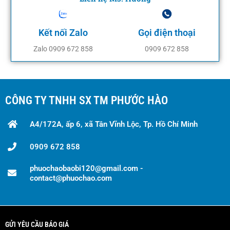
Kết nối Zalo
Gọi điện thoại
Zalo 0909 672 858
0909 672 858
CÔNG TY TNHH SX TM PHƯỚC HÀO
A4/172A, ấp 6, xã Tân Vĩnh Lộc, Tp. Hồ Chí Minh
0909 672 858
phuochaobaobi120@gmail.com -
contact@phuochao.com
GỬI YÊU CẦU BÁO GIÁ