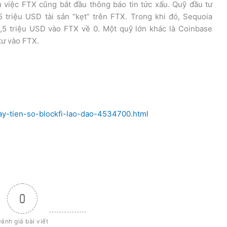
ụ việc FTX cũng bắt đầu thông báo tin tức xấu. Quỹ đầu tư
 triệu USD tài sản “kẹt” trên FTX. Trong khi đó, Sequoia
3,5 triệu USD vào FTX về 0. Một quỹ lớn khác là Coinbase
tư vào FTX.
ay-tien-so-blockfi-lao-dao-4534700.html
0
ánh giá bài viết