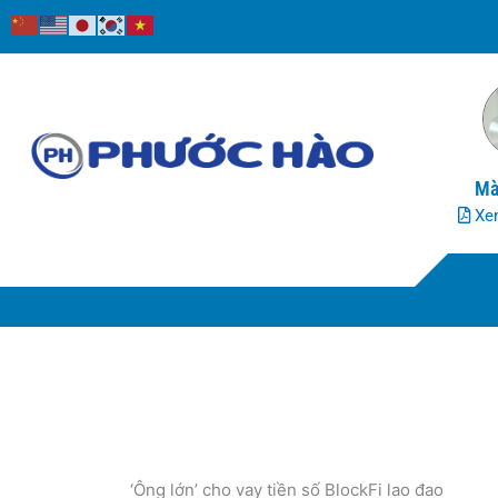
Nhảy
tới
nội
dung
Mà
Xem
‘Ông lớn’ cho vay tiền số BlockFi lao đao