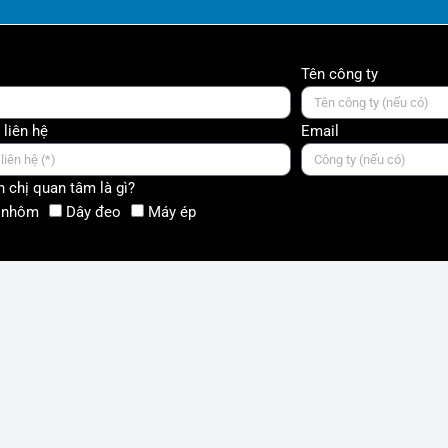
Tên công ty
 liên hệ
Email
 chị quan tâm là gì?
 nhôm
Dây đeo
Máy ép