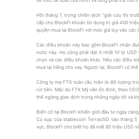
về mức lãi suất của mình và từng phải trả 100
Hồi tháng 7, trong chiến dịch “giải cứu thị 
cấp cho BlockFi khoản tín dụng trị giá 400 tri
quyền mua lại BlockFi với mức giá tùy vào các 
Các điều khoản này bao gồm BlockFi nhận được
nước này. Họ cũng phải đạt ít nhất 10 tỷ USD
chọn và các điều khoản khác. Nếu các điều ki
mua lại hãng cho vay. Ngược lại, BlockFi có thể
Công ty mẹ FTX toàn cầu hiện là đối tượng tro
rút tiền. Mặc dù FTX Mỹ vẫn ổn định, theo CE
thể ngừng giao dịch trong những ngày tới và k
Biến cố tại BlockFi khiến giới đầu tư ngày càng
Cú sụp của stablecoin TerraUSD vào tháng 5
vực. BlockFi cho biết họ đã mất 80 triệu USD v