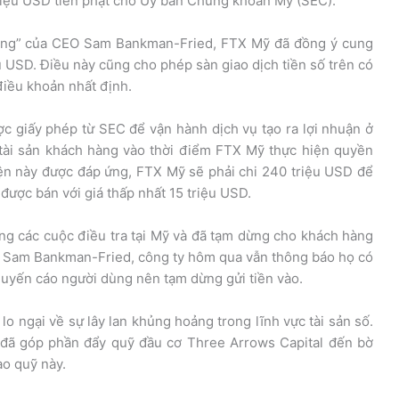
 triệu USD tiền phạt cho Ủy ban Chứng khoán Mỹ (SEC).
trường” của CEO Sam Bankman-Fried, FTX Mỹ đã đồng ý cung
ệu USD. Điều này cũng cho phép sàn giao dịch tiền số trên có
điều khoản nhất định.
 giấy phép từ SEC để vận hành dịch vụ tạo ra lợi nhuận ở
 tài sản khách hàng vào thời điểm FTX Mỹ thực hiện quyền
ện này được đáp ứng, FTX Mỹ sẽ phải chi 240 triệu USD để
 được bán với giá thấp nhất 15 triệu USD.
ng các cuộc điều tra tại Mỹ và đã tạm dừng cho khách hàng
O Sam Bankman-Fried, công ty hôm qua vẫn thông báo họ có
huyến cáo người dùng nên tạm dừng gửi tiền vào.
 lo ngại về sự lây lan khủng hoảng trong lĩnh vực tài sản số.
 đã góp phần đẩy quỹ đầu cơ Three Arrows Capital đến bờ
ào quỹ này.