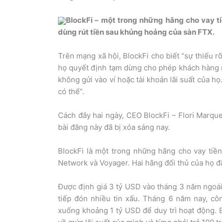
BlockFi – một trong những hãng cho vay ti
dùng rút tiền sau khủng hoảng của sàn FTX.
Trên mạng xã hội, BlockFi cho biết “sự thiếu r
họ quyết định tạm dừng cho phép khách hàng r
không gửi vào ví hoặc tài khoản lãi suất của h
có thể”.
Cách đây hai ngày, CEO BlockFi – Flori Marque
bài đăng này đã bị xóa sáng nay.
BlockFi là một trong những hãng cho vay tiền
Network và Voyager. Hai hãng đối thủ của họ đ
Được định giá 3 tỷ USD vào tháng 3 năm ngoái,
tiếp đón nhiều tin xấu. Tháng 6 năm nay, cô
xuống khoảng 1 tỷ USD để duy trì hoạt động. B